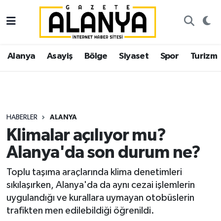
Alanya
İstanbul Nöbetçi Eczaneler
Alanya
Asayiş
Bölge
Siyaset
Spor
Turizm
Asayiş
İstanbul Hava Durumu
Bölge
İstanbul Trafik Yoğunluk Haritası
Siyaset
Süper Lig Puan Durumu ve Fikstür
HABERLER
ALANYA
Klimalar açılıyor mu?
Spor
Tüm Manşetler
Alanya'da son durum ne?
Turizm
Son Dakika Haberleri
Toplu taşıma araçlarında klima denetimleri
sıkılaşırken, Alanya'da da aynı cezai işlemlerin
Ekonomi
Haber Arşivi
uygulandığı ve kurallara uymayan otobüslerin
trafikten men edilebildiği öğrenildi.
Gazipaşa