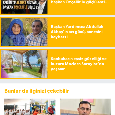
başkan Özçelik’le güçlü esti…
Başkan Yardımcısı Abdullah
Akbaş’ın acı günü, annesini
kaybetti
Sonbaharın eşsiz güzelliği ve
huzuru Modern Saraylar’da
yaşanır
Bunlar da ilginizi çekebilir