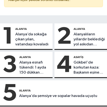
1
2
ALANYA
ALANYA
Alanya’da sokağa
Alanyalıların
çıkan yılan,
yıllardır beklediği
vatandaşı kovaladı
yol askıdan
döndü
3
4
ALANYA
ASAYIŞ
Alanya esnafı
Gökbel'de
tükendi: 1 ayda
korkutan kaza:
150 dükkan
Başkanın eşine
kapandı
motosiklet çarptı
5
ALANYA
Alanya’da şemsiye ve sopalar havada uçuştu