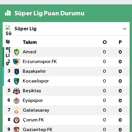
Süper Lig Puan Durumu
Süper Lig
#
Takım
O
P
1
Amed
0
0
2
Erzurumspor FK
0
0
3
Başakşehir
0
0
4
Kocaelispor
0
0
5
Beşiktaş
0
0
6
Eyüpspor
0
0
7
Galatasaray
0
0
8
Çorum FK
0
0
9
Gaziantep FK
0
0