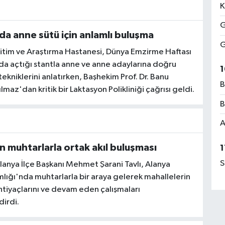
K
G
da anne sütü için anlamlı buluşma
G
itim ve Araştırma Hastanesi, Dünya Emzirme Haftası
a açtığı stantla anne ve anne adaylarına doğru
1
kniklerini anlatırken, Başhekim Prof. Dr. Banu
B
lmaz'dan kritik bir Laktasyon Polikliniği çağrısı geldi.
B
A
an muhtarlarla ortak akıl buluşması
1
S
Alanya İlçe Başkanı Mehmet Şarani Tavlı, Alanya
ığı'nda muhtarlarla bir araya gelerek mahallelerin
ihtiyaçlarını ve devam eden çalışmaları
irdi.