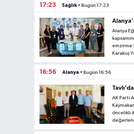
17:23
Sağlık
•
Bugün 17:23
Alanya'
Alanya Eğ
kapsamınd
emzirme te
Karakuş Yı
16:56
Alanya
•
Bugün 16:56
Tavlı’d
AK Parti 
Kaymakaml
öncelikli 
değerlend