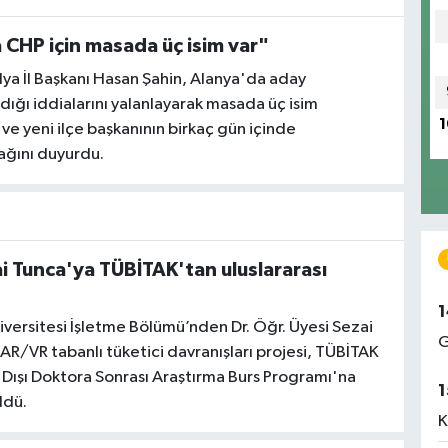
 CHP için masada üç isim var"
ya İl Başkanı Hasan Şahin, Alanya'da aday
ığı iddialarını yalanlayarak masada üç isim
1
ve yeni ilçe başkanının birkaç gün içinde
ağını duyurdu.
ai Tunca'ya TÜBİTAK'tan uluslararası
1
iversitesi İşletme Bölümü’nden Dr. Öğr. Üyesi Sezai
G
AR/VR tabanlı tüketici davranışları projesi, TÜBİTAK
 Dışı Doktora Sonrası Araştırma Burs Programı'na
1
ldü.
K