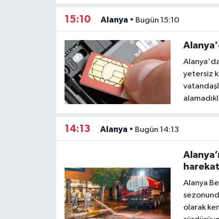
15:10
Alanya
•
Bugün 15:10
Alanya'
Alanya'da
yetersiz k
vatandaşla
alamadıkl
14:13
Alanya
•
Bugün 14:13
Alanya’
harekat
Alanya Bel
sezonunda
olarak ken