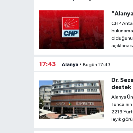
"Alanya
CHP Antal
bulunamad
olduğunu 
açıklanac
17:43
Alanya
•
Bugün 17:43
Dr. Sez
destek
Alanya Ün
Tunca’nın 
2219 Yurt
layık görü