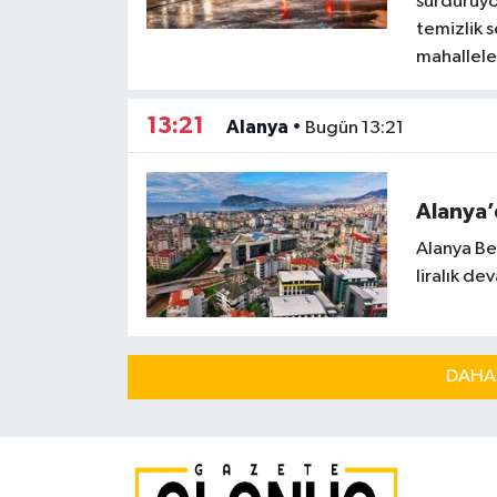
sürdürüyor
temizlik 
mahallele
13:21
Alanya
•
Bugün 13:21
Alanya’d
Alanya Bel
liralık de
DAHA