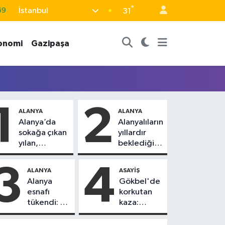
°
İstanbul
69
31
06
onomi
Gazipaşa
02
.2
32
48
1
2
ALANYA
ALANYA
Alanya’da
Alanyalıların
sokağa çıkan
yıllardır
yılan,
beklediği
vatandaşı
yol askıdan
kovaladı
döndü
3
4
ALANYA
ASAYIŞ
Alanya
Gökbel'de
esnafı
korkutan
tükendi: 1
kaza:
ayda 150
Başkanın
dükkan
eşine