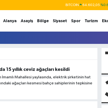
BITCOIN
64.602,05
%0.
DOLAR
47,6006
%0.
Alanya
Asayiş
Bölge
Siyaset
Spor
Turizm
Ek
EURO
55,0250
%0.
STERLİN
64,2398
%0
GRAM ALTIN
6513.94
%0.
BİST100
13.768
%
a 15 yıllık ceviz ağaçları kesildi
 İmamlı Mahallesi yaylasında, elektrik şirketinin hat
ndaki ağaçları kesmesi bahçe sahiplerinin tepkisine