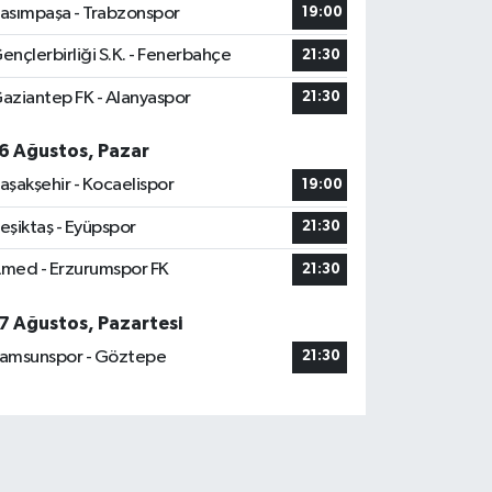
asımpaşa - Trabzonspor
19:00
ençlerbirliği S.K. - Fenerbahçe
21:30
aziantep FK - Alanyaspor
21:30
6 Ağustos, Pazar
aşakşehir - Kocaelispor
19:00
eşiktaş - Eyüpspor
21:30
med - Erzurumspor FK
21:30
7 Ağustos, Pazartesi
amsunspor - Göztepe
21:30