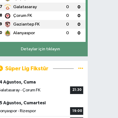
7
Galatasaray
0
0
8
Çorum FK
0
0
9
Gaziantep FK
0
0
0
Alanyaspor
0
0
Detaylar için tıklayın
Süper Lig Fikstür
4 Ağustos, Cuma
alatasaray - Çorum FK
21:30
5 Ağustos, Cumartesi
onyaspor - Rizespor
19:00