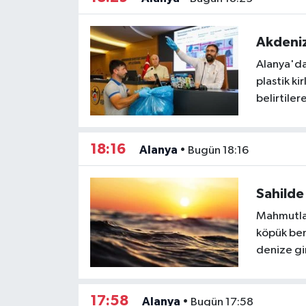
Akdeniz 
Alanya'da
plastik ki
belirtiler
18:16
Alanya
•
Bugün 18:16
Sahilde 
Mahmutlar 
köpük benz
denize gi
17:58
Alanya
•
Bugün 17:58