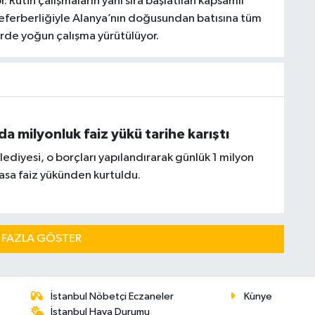
. Rutin çalışmaların yanı sıra başlatılan kapsamlı
seferberliğiyle Alanya’nın doğusundan batısına tüm
rde yoğun çalışma yürütülüyor.
a milyonluk faiz yükü tarihe karıştı
ediyesi, o borçları yapılandırarak günlük 1 milyon
vasa faiz yükünden kurtuldu.
 FAZLA GÖSTER
İstanbul Nöbetçi Eczaneler
Künye
İstanbul Hava Durumu