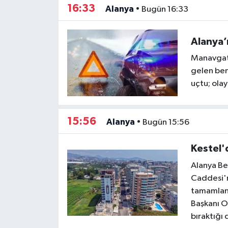
16:33
Alanya
•
Bugün 16:33
Alanya’
Manavgat
gelen ben
uçtu; olay
15:56
Alanya
•
Bugün 15:56
Kestel'
Alanya Be
Caddesi'n
tamamland
Başkanı O
bıraktığı 