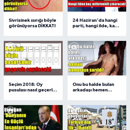
Sivrisinek ısırığı böyle
24 Haziran'da hangi
görünüyorsa DİKKAT!
parti, hangi ilde, kaç
milletvekili çıkarıyor?
İşte son anket
Seçim 2018: Oy
Onu bu halde bulan
pusulası nasıl geçerli
arkadaşı hemen
ya da geçersiz
kameraya sarıldı!
sayılacak?