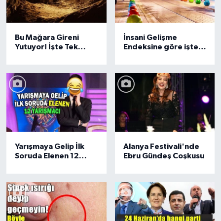
Bu Mağara Gireni
İnsani Gelişme
Yutuyor! İşte Tek
Endeksine göre işte
Başına Gitmek
En gelişmiş ilçeler
İstemeyeceğiniz 10
Gizemli Mekan
Yarışmaya Gelip İlk
Alanya Festivali'nde
Soruda Elenen 12
Ebru Gündeş Coşkusu
Yarışmacı