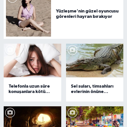
Yüzleşme'nin güzel oyuncusu
görenleri hayran bırakıyor
Telefonla uzun süre
Sel suları, timsahları
konuşanlara kötü
evlerinin önüne
haber!
sürükledi !