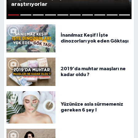
araştırıyorlar
1
2
3
4
5
6
7
8
9
10
İnanılmaz Keşif ! İşte
dinozorları yok eden Göktaşı
2019’da muhtar maaşları ne
kadar oldu ?
Yüzünüze asla sürmemeniz
gereken 6 şey !