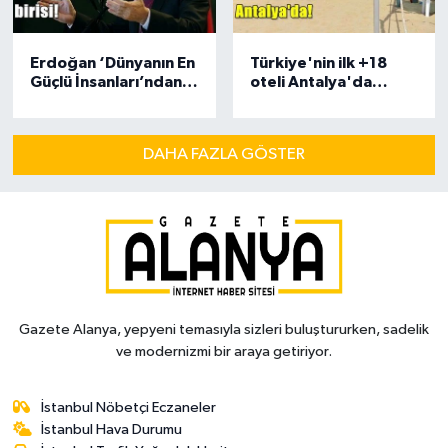
Erdoğan ‘Dünyanın En
Türkiye'nin ilk +18
Güçlü İnsanları’ndan
oteli Antalya'da
birisi!
açıldı!
DAHA FAZLA GÖSTER
Gazete Alanya, yepyeni temasıyla sizleri buluştururken, sadelik
ve modernizmi bir araya getiriyor.
İstanbul Nöbetçi Eczaneler
İstanbul Hava Durumu