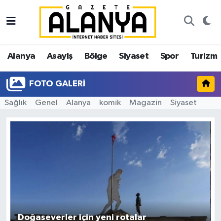
Alanya
İstanbul Nöbetçi Eczaneler
Alanya
Asayiş
Bölge
Siyaset
Spor
Turizm
Asayiş
İstanbul Hava Durumu
FOTO GALERI
Bölge
İstanbul Trafik Yoğunluk Haritası
Sağlık
Genel
Alanya
komik
Magazin
Siyaset
Siyaset
Süper Lig Puan Durumu ve Fikstür
Spor
Tüm Manşetler
Turizm
Son Dakika Haberleri
Ekonomi
Haber Arşivi
Gazipaşa
Doğaseverler için yeni rotalar