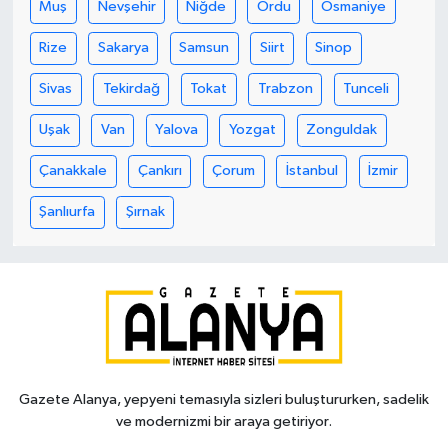
Muş
Nevşehir
Niğde
Ordu
Osmaniye
Rize
Sakarya
Samsun
Siirt
Sinop
Sivas
Tekirdağ
Tokat
Trabzon
Tunceli
Uşak
Van
Yalova
Yozgat
Zonguldak
Çanakkale
Çankırı
Çorum
İstanbul
İzmir
Şanlıurfa
Şırnak
Gazete Alanya, yepyeni temasıyla sizleri buluştururken, sadelik
ve modernizmi bir araya getiriyor.