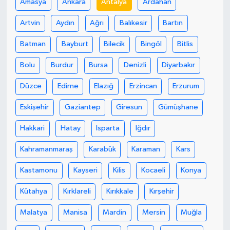
Amasya
Ankara
Antalya
Ardahan
Artvin
Aydın
Ağrı
Balıkesir
Bartın
Batman
Bayburt
Bilecik
Bingöl
Bitlis
Bolu
Burdur
Bursa
Denizli
Diyarbakır
Düzce
Edirne
Elazığ
Erzincan
Erzurum
Eskişehir
Gaziantep
Giresun
Gümüşhane
Hakkari
Hatay
Isparta
Iğdır
Kahramanmaraş
Karabük
Karaman
Kars
Kastamonu
Kayseri
Kilis
Kocaeli
Konya
Kütahya
Kırklareli
Kırıkkale
Kırşehir
Malatya
Manisa
Mardin
Mersin
Muğla