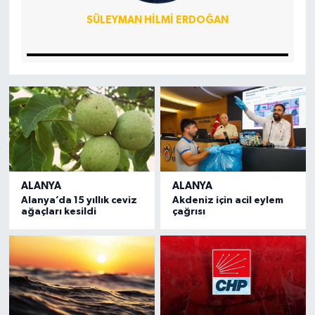
SÜLEYMAN HILMI ERDOĞAN
ALANYA
ALANYA
Alanya’da 15 yıllık ceviz
Akdeniz için acil eylem
ağaçları kesildi
çağrısı