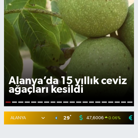
Alanya’da 15 yıllık ceviz
ağaçları kesildi
1
2
3
4
5
6
7
8
9
10
11
12
13
14
15
16
17
18
19
20
°
29
47,6006
0.06
%