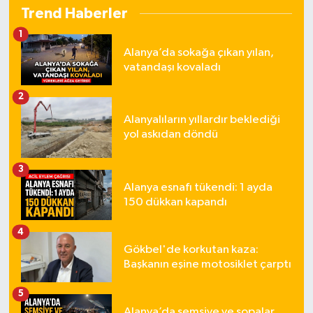
Trend Haberler
1
Alanya’da sokağa çıkan yılan,
vatandaşı kovaladı
2
Alanyalıların yıllardır beklediği
yol askıdan döndü
3
Alanya esnafı tükendi: 1 ayda
150 dükkan kapandı
4
Gökbel'de korkutan kaza:
Başkanın eşine motosiklet çarptı
5
Alanya’da şemsiye ve sopalar