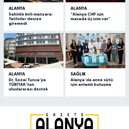
ALANYA
ALANYA
Sahilde kirli manzara:
"Alanya CHP için
Tatilciler denize
masada üç isim var"
giremedi
ALANYA
SAĞLIK
Dr. Sezai Tunca'ya
Alanya'da anne sütü
TÜBİTAK'tan
için anlamlı buluşma
uluslararası destek