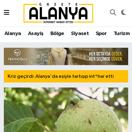
Alanya
İstanbul Nöbetçi Eczaneler
Alanya
Asayiş
Bölge
Siyaset
Spor
Turizm
Asayiş
İstanbul Hava Durumu
Alanya Haber - Son Dakika Alanya 
Bölge
İstanbul Trafik Yoğunluk Haritası
Siyaset
Süper Lig Puan Durumu ve Fikstür
Kriz geçirdi: Alanya'da eşiyle tartışıp int*har etti
Spor
Tüm Manşetler
Turizm
Son Dakika Haberleri
Ekonomi
Haber Arşivi
Gazipaşa