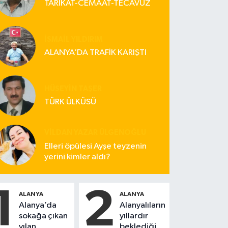
TARİKAT-CEMAAT-TECAVÜZ
İSMAIL YILDIRIM
ALANYA’DA TRAFİK KARIŞTI
HÜSEYIN TAŞER
TÜRK ÜLKÜSÜ
VILDAN YAZAR ÜLGENOĞLU
Elleri öpülesi Ayşe teyzenin
yerini kimler aldı?
1
2
ALANYA
ALANYA
Alanya’da
Alanyalıların
sokağa çıkan
yıllardır
yılan,
beklediği