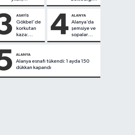
vatandaşı
yol askıdan
kovaladı
döndü
3
4
ASAYIŞ
ALANYA
Gökbel'de
Alanya’da
korkutan
şemsiye ve
kaza:
sopalar
Başkanın
havada
eşine
uçuştu
5
motosiklet
ALANYA
çarptı
Alanya esnafı tükendi: 1 ayda 150
dükkan kapandı