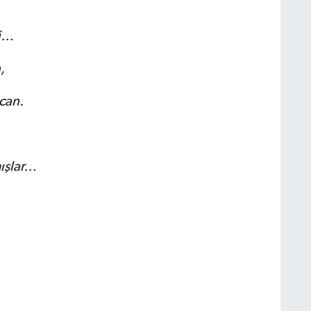
si…
,
can.
ışlar…