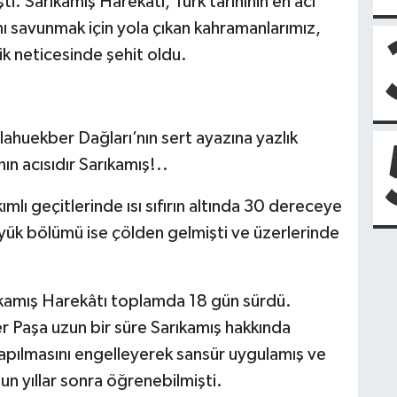
i. Sarıkamış Harekâtı, Türk tarihinin en acı
nı savunmak için yola çıkan kahramanlarımız,
ik neticesinde şehit oldu.
ahuekber Dağları’nın sert ayazına yazlık
ın acısıdır Sarıkamış!..
kımlı geçitlerinde ısı sıfırın altında 30 dereceye
yük bölümü ise çölden gelmişti ve üzerlerinde
ıkamış Harekâtı toplamda 18 gün sürdü.
 Paşa uzun bir süre Sarıkamış hakkında
 yapılmasını engelleyerek sansür uygulamış ve
un yıllar sonra öğrenebilmişti.