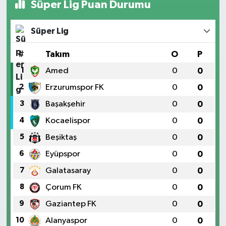
Süper Lig Puan Durumu
Süper Lig
#
Takım
O
P
1
Amed
0
0
2
Erzurumspor FK
0
0
3
Başakşehir
0
0
4
Kocaelispor
0
0
5
Beşiktaş
0
0
6
Eyüpspor
0
0
7
Galatasaray
0
0
8
Çorum FK
0
0
9
Gaziantep FK
0
0
10
Alanyaspor
0
0