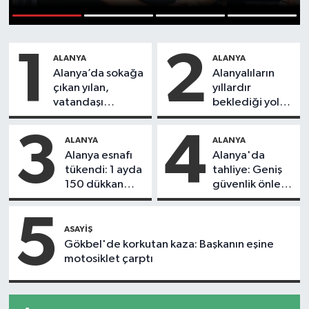
1
2
3
4
1
2
ALANYA
ALANYA
Alanya’da sokağa
Alanyalıların
çıkan yılan,
yıllardır
vatandaşı
beklediği yol
kovaladı
askıdan döndü
3
4
ALANYA
ALANYA
Alanya esnafı
Alanya'da
tükendi: 1 ayda
tahliye: Geniş
150 dükkan
güvenlik önlemi
kapandı
alındı
5
ASAYIŞ
Gökbel'de korkutan kaza: Başkanın eşine
motosiklet çarptı