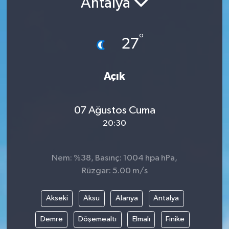
Antalya
°
27
Açık
07 Ağustos Cuma
20:30
Nem: %38, Basınç: 1004 hpa hPa,
Rüzgar: 5.00 m/s
Akseki
Aksu
Alanya
Antalya
Demre
Döşemealtı
Elmalı
Finike