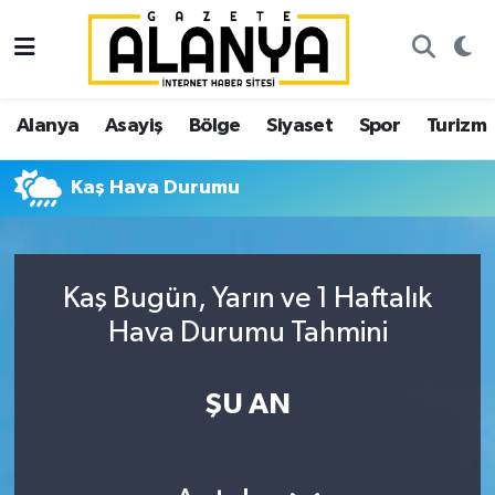
Alanya
İstanbul Nöbetçi Eczaneler
Alanya
Asayiş
Bölge
Siyaset
Spor
Turizm
Asayiş
İstanbul Hava Durumu
Kaş Hava Durumu
Bölge
İstanbul Trafik Yoğunluk Haritası
Siyaset
Süper Lig Puan Durumu ve Fikstür
Kaş Bugün, Yarın ve 1 Haftalık
Spor
Tüm Manşetler
Hava Durumu Tahmini
Turizm
Son Dakika Haberleri
ŞU AN
Ekonomi
Haber Arşivi
Gazipaşa