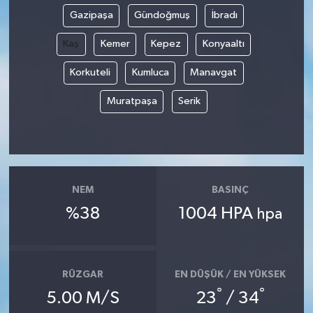
Gazipaşa
Gündoğmuş
İbradı
Kaş
Kemer
Kepez
Konyaaltı
Korkuteli
Kumluca
Manavgat
Muratpaşa
Serik
NEM
BASINÇ
%38
1004 HPA
hpa
RÜZGAR
EN DÜŞÜK / EN YÜKSEK
°
°
5.00 M/S
23
/ 34