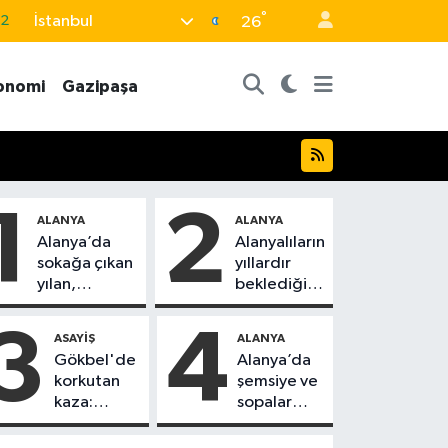
°
İstanbul
32
26
08
onomi
Gazipaşa
02
16
4
11
1
2
ALANYA
ALANYA
Alanya’da
Alanyalıların
sokağa çıkan
yıllardır
yılan,
beklediği
vatandaşı
yol askıdan
kovaladı
döndü
3
4
ASAYIŞ
ALANYA
Gökbel'de
Alanya’da
korkutan
şemsiye ve
kaza:
sopalar
Başkanın
havada
eşine
uçuştu