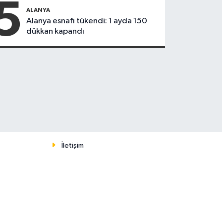
5
motosiklet
ALANYA
çarptı
Alanya esnafı tükendi: 1 ayda 150
dükkan kapandı
İletişim