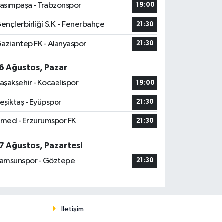
asımpaşa - Trabzonspor
19:00
ençlerbirliği S.K. - Fenerbahçe
21:30
aziantep FK - Alanyaspor
21:30
6 Ağustos, Pazar
aşakşehir - Kocaelispor
19:00
eşiktaş - Eyüpspor
21:30
med - Erzurumspor FK
21:30
7 Ağustos, Pazartesi
amsunspor - Göztepe
21:30
İletişim