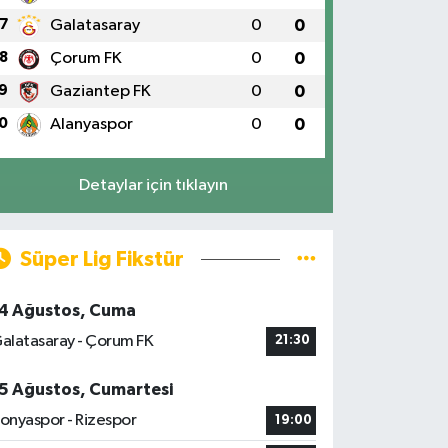
7
Galatasaray
0
0
8
Çorum FK
0
0
9
Gaziantep FK
0
0
0
Alanyaspor
0
0
Detaylar için tıklayın
Süper Lig Fikstür
4 Ağustos, Cuma
alatasaray - Çorum FK
21:30
5 Ağustos, Cumartesi
onyaspor - Rizespor
19:00