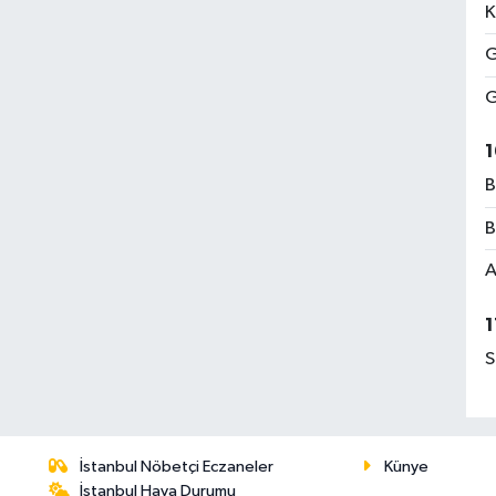
K
G
G
1
B
B
A
1
S
İstanbul Nöbetçi Eczaneler
Künye
İstanbul Hava Durumu