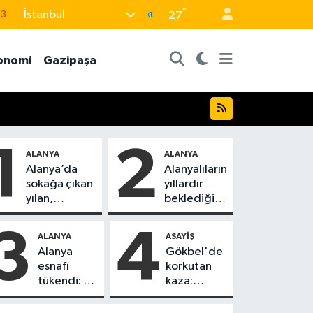
°
İstanbul
63
27
0
onomi
Gazipaşa
08
0
5
0
1
2
ALANYA
ALANYA
Alanya’da
Alanyalıların
sokağa çıkan
yıllardır
yılan,
beklediği
vatandaşı
yol askıdan
kovaladı
döndü
3
4
ALANYA
ASAYIŞ
Alanya
Gökbel'de
esnafı
korkutan
tükendi: 1
kaza:
ayda 150
Başkanın
dükkan
eşine