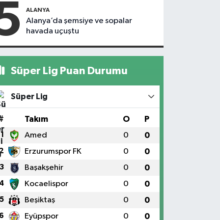
5
kapandı
motosiklet
ALANYA
çarptı
Alanya’da şemsiye ve sopalar
havada uçuştu
Süper Lig Puan Durumu
Süper Lig
#
Takım
O
P
1
Amed
0
0
2
Erzurumspor FK
0
0
3
Başakşehir
0
0
4
Kocaelispor
0
0
5
Beşiktaş
0
0
6
Eyüpspor
0
0