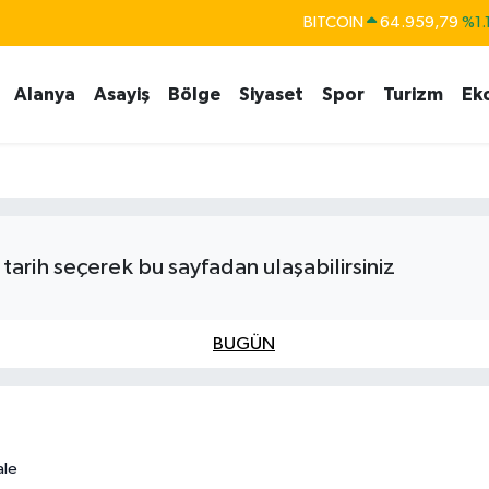
BITCOIN
64.959,79
%1.
DOLAR
47,7436
%0.1
Alanya
Asayiş
Bölge
Siyaset
Spor
Turizm
Ek
EURO
55,2510
%0.3
STERLİN
64,4811
%0.3
GRAM ALTIN
6660.55
%0.0
BİST100
13.779
%-1
tarih seçerek bu sayfadan ulaşabilirsiniz
BUGÜN
ale