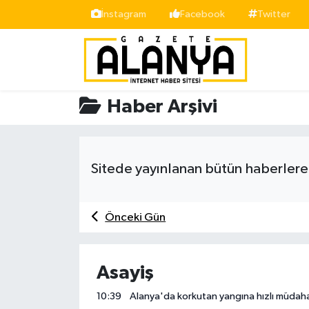
İnstagram
Facebook
Twitter
Alanya
İstanbul Nöbetçi Eczaneler
Asayiş
İstanbul Hava Durumu
Haber Arşivi
Bölge
İstanbul Trafik Yoğunluk Haritası
Siyaset
Süper Lig Puan Durumu ve Fikstür
Sitede yayınlanan bütün haberlere 
Spor
Tüm Manşetler
Önceki Gün
Turizm
Son Dakika Haberleri
Ekonomi
Haber Arşivi
Asayiş
10:39
Alanya'da korkutan yangına hızlı müdah
Gazipaşa