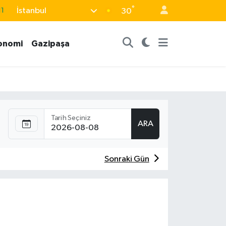
°
İstanbul
11
30
8
onomi
Gazipaşa
2
8
3
4
Tarih Seçiniz
ARA
Sonraki Gün