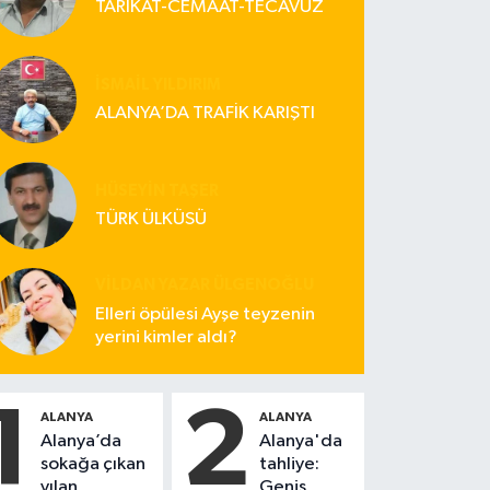
TARİKAT-CEMAAT-TECAVÜZ
İSMAIL YILDIRIM
ALANYA’DA TRAFİK KARIŞTI
HÜSEYIN TAŞER
TÜRK ÜLKÜSÜ
VILDAN YAZAR ÜLGENOĞLU
Elleri öpülesi Ayşe teyzenin
yerini kimler aldı?
1
2
ALANYA
ALANYA
Alanya’da
Alanya'da
sokağa çıkan
tahliye:
yılan,
Geniş