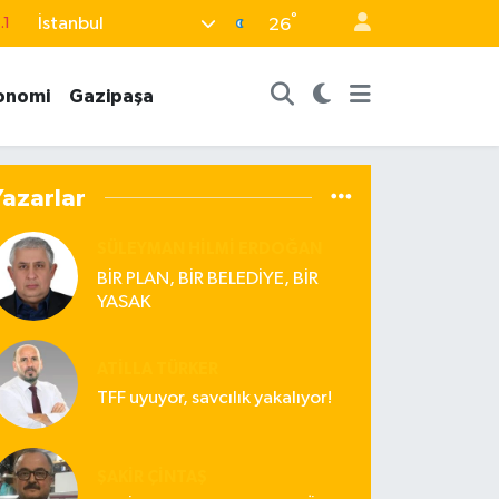
°
İstanbul
.1
26
18
onomi
Gazipaşa
32
38
0
Yazarlar
14
SÜLEYMAN HILMI ERDOĞAN
BİR PLAN, BİR BELEDİYE, BİR
YASAK
ATILLA TÜRKER
TFF uyuyor, savcılık yakalıyor!
ŞAKIR ÇINTAŞ