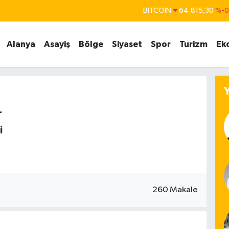
BITCOIN
64.815,30
%-0
DOLAR
47,7436
%0.
Alanya
Asayiş
Bölge
Siyaset
Spor
Turizm
Ek
EURO
55,2510
%0.
STERLİN
64,4811
%0.
GRAM ALTIN
6660.55
%
BİST100
13.779
%-
r
i
260 Makale