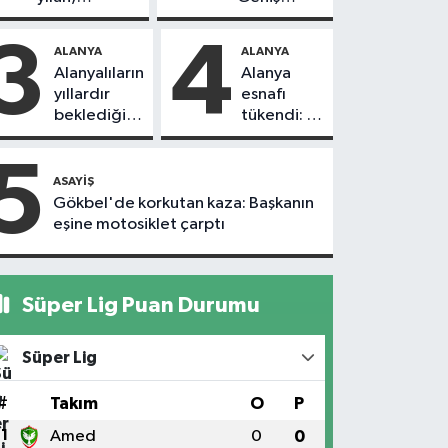
vatandaşı
güvenlik
kovaladı
önlemi
3
4
ALANYA
ALANYA
alındı
Alanyalıların
Alanya
yıllardır
esnafı
beklediği
tükendi: 1
yol askıdan
ayda 150
döndü
dükkan
5
kapandı
ASAYIŞ
Gökbel'de korkutan kaza: Başkanın
eşine motosiklet çarptı
Süper Lig Puan Durumu
Süper Lig
#
Takım
O
P
1
Amed
0
0