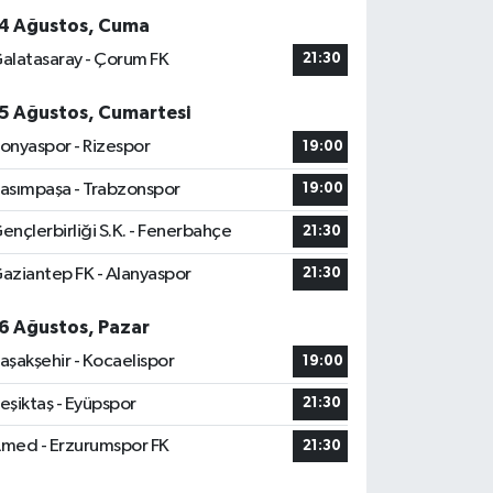
4 Ağustos, Cuma
alatasaray - Çorum FK
21:30
5 Ağustos, Cumartesi
onyaspor - Rizespor
19:00
asımpaşa - Trabzonspor
19:00
ençlerbirliği S.K. - Fenerbahçe
21:30
aziantep FK - Alanyaspor
21:30
6 Ağustos, Pazar
aşakşehir - Kocaelispor
19:00
eşiktaş - Eyüpspor
21:30
med - Erzurumspor FK
21:30