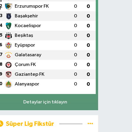
2
Erzurumspor FK
0
0
3
Başakşehir
0
0
4
Kocaelispor
0
0
5
Beşiktaş
0
0
6
Eyüpspor
0
0
7
Galatasaray
0
0
8
Çorum FK
0
0
9
Gaziantep FK
0
0
0
Alanyaspor
0
0
Detaylar için tıklayın
Süper Lig Fikstür