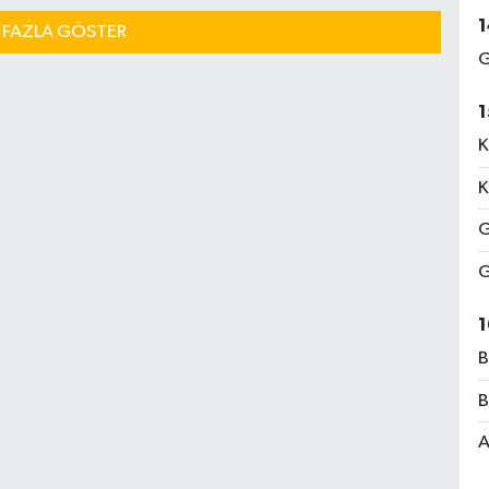
1
 FAZLA GÖSTER
G
1
K
K
G
G
1
B
B
A