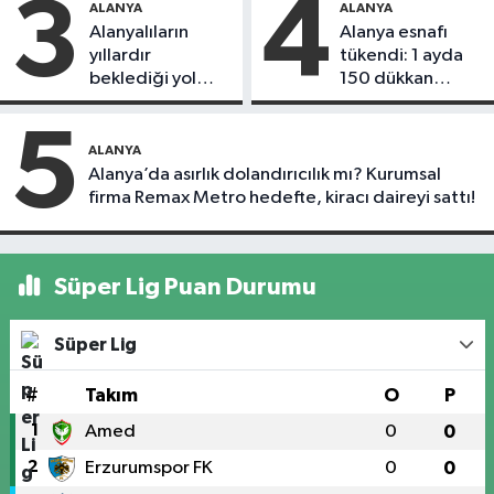
3
4
ALANYA
ALANYA
Alanyalıların
Alanya esnafı
yıllardır
tükendi: 1 ayda
beklediği yol
150 dükkan
askıdan döndü
kapandı
5
ALANYA
Alanya’da asırlık dolandırıcılık mı? Kurumsal
firma Remax Metro hedefte, kiracı daireyi sattı!
Süper Lig Puan Durumu
Süper Lig
#
Takım
O
P
1
Amed
0
0
2
Erzurumspor FK
0
0