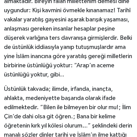
almaktadır. Bireyin falan millettenim demesi dine
uygundur: Kişi kavmini övmekle kınanamaz! Tarihî
vakalar yaratılış gayesini aşarak barışık yaşaması,
anlaşması gereken insanlar hesaplar peşine
düşerek varlığına ters davranışa girmişlerdir. Belki
de üstünlük iddiasıyla yanıp tutuşmuşlardır ama
yine İslâm inancına göre yaratılış gereği milletlerin
birbirine üstünlüğü yoktur: “Arap’ın aceme
üstünlüğü yoktur, gibi..
Üstünlük takvada; ilimde, irfanda, inançta,
ahlakta, medeniyette başarıda olarak ifade
edilmektedir. “Bilen ile bilmeyen bir olur mu!; İlim
Çin’de dahi olsa git öğren.; Bana bir kelime
öğretenin kırk yıl kölesi olurum…” şeklindeki derin
manalı sözler dinler tarihi ve İslâm’ın ilme kattığı