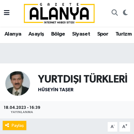
Alanya
İstanbul Nöbetçi Eczaneler
Alanya
Asayiş
Bölge
Siyaset
Spor
Turizm
Asayiş
İstanbul Hava Durumu
Bölge
İstanbul Trafik Yoğunluk Haritası
Siyaset
Süper Lig Puan Durumu ve Fikstür
YURTDIŞI TÜRKLERİ
Spor
Tüm Manşetler
HÜSEYIN TAŞER
Turizm
Son Dakika Haberleri
18.04.2023 - 16:39
YAYINLANMA
Ekonomi
Haber Arşivi
Paylaş
-
+
A
A
Gazipaşa