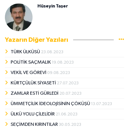
Hüseyin Taşer
Yazarın Diğer Yazıları
TÜRK ÜLKÜSÜ
23.08.2023
POLİTİK SAÇMALIK
19.08.2023
VEKİL VE GÖREVİ
09.08.2023
KÜRTÇÜLÜK SİYASETİ
27.07.2023
ZAMLAR ESTİ GÜRLEDİ
20.07.2023
ÜMMETÇİLİK İDEOLOJİSİNİN ÇÖKÜŞÜ
13.07.2023
ÜLKÜ YOLU ÇİLELİDİR
21.06.2023
SEÇİMDEN KIRINTILAR
30.05.2023