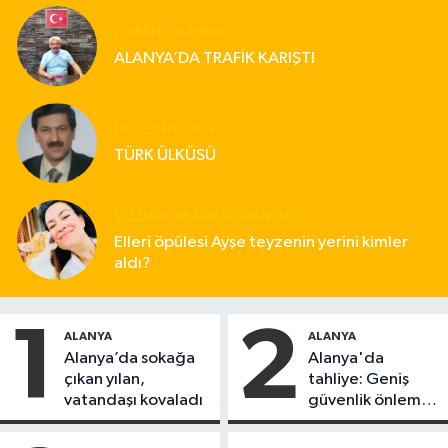
İSMAIL YILDIRIM
ALANYA’DA TRAFİK KARIŞTI
HÜSEYIN TAŞER
TÜRK ÜLKÜSÜ
VILDAN YAZAR ÜLGENOĞLU
Elleri öpülesi Ayşe teyzenin yerini kimler
aldı?
1
2
ALANYA
ALANYA
Alanya’da sokağa
Alanya'da
çıkan yılan,
tahliye: Geniş
vatandaşı kovaladı
güvenlik önlemi
alındı