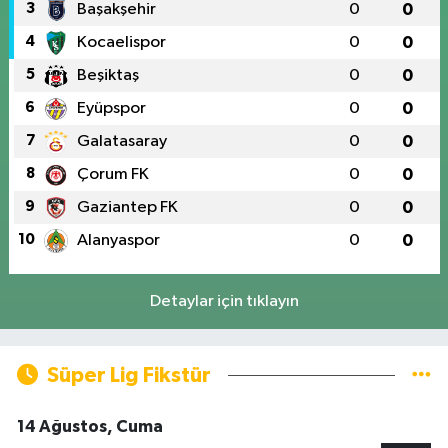
3
Başakşehir
0
0
4
Kocaelispor
0
0
5
Beşiktaş
0
0
6
Eyüpspor
0
0
7
Galatasaray
0
0
8
Çorum FK
0
0
9
Gaziantep FK
0
0
10
Alanyaspor
0
0
Detaylar için tıklayın
Süper Lig Fikstür
14 Ağustos, Cuma