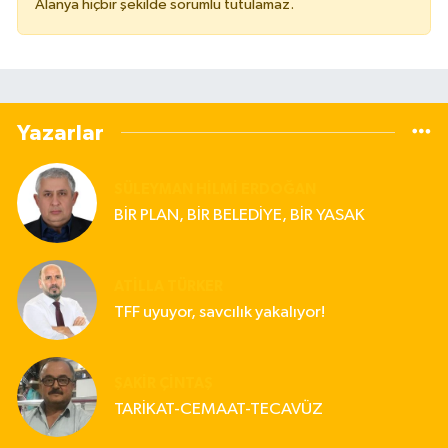
Alanya hiçbir şekilde sorumlu tutulamaz.
Yazarlar
SÜLEYMAN HILMI ERDOĞAN
BİR PLAN, BİR BELEDİYE, BİR YASAK
ATILLA TÜRKER
TFF uyuyor, savcılık yakalıyor!
ŞAKIR ÇINTAŞ
TARİKAT-CEMAAT-TECAVÜZ