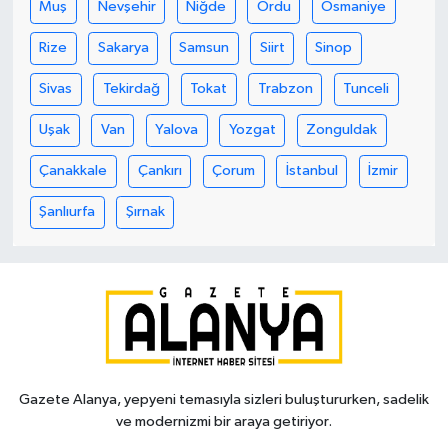
Muş
Nevşehir
Niğde
Ordu
Osmaniye
Rize
Sakarya
Samsun
Siirt
Sinop
Sivas
Tekirdağ
Tokat
Trabzon
Tunceli
Uşak
Van
Yalova
Yozgat
Zonguldak
Çanakkale
Çankırı
Çorum
İstanbul
İzmir
Şanlıurfa
Şırnak
Gazete Alanya, yepyeni temasıyla sizleri buluştururken, sadelik
ve modernizmi bir araya getiriyor.