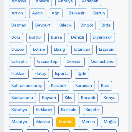
Amasya
Ankara
Antalya
Ardahan
Artvin
Aydın
Ağrı
Balıkesir
Bartın
Batman
Bayburt
Bilecik
Bingöl
Bitlis
Bolu
Burdur
Bursa
Denizli
Diyarbakır
Düzce
Edirne
Elazığ
Erzincan
Erzurum
Eskişehir
Gaziantep
Giresun
Gümüşhane
Hakkari
Hatay
Isparta
Iğdır
Kahramanmaraş
Karabük
Karaman
Kars
Kastamonu
Kayseri
Kilis
Kocaeli
Konya
Kütahya
Kırklareli
Kırıkkale
Kırşehir
Malatya
Manisa
Mardin
Mersin
Muğla