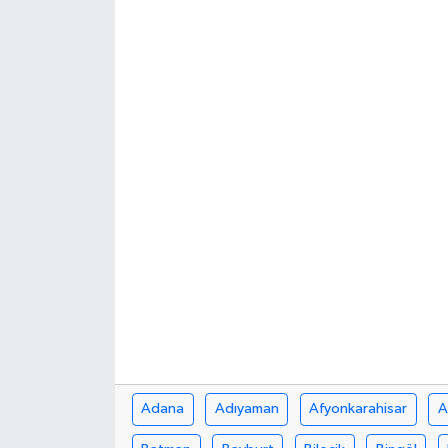
Adana
Adıyaman
Afyonkarahisar
A