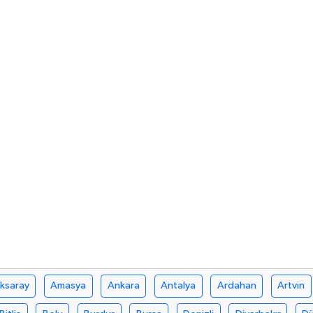
ksaray
Amasya
Ankara
Antalya
Ardahan
Artvin