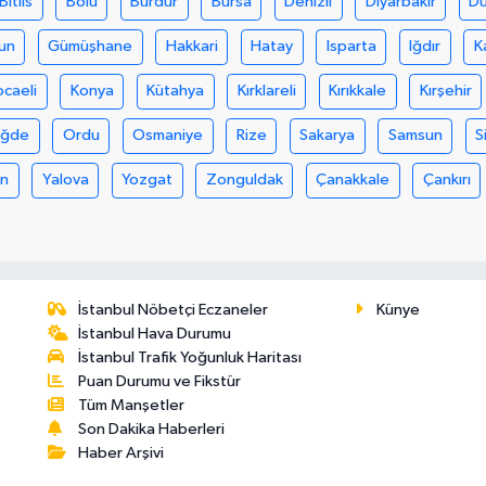
Bitlis
Bolu
Burdur
Bursa
Denizli
Diyarbakır
D
un
Gümüşhane
Hakkari
Hatay
Isparta
Iğdır
K
ocaeli
Konya
Kütahya
Kırklareli
Kırıkkale
Kırşehir
iğde
Ordu
Osmaniye
Rize
Sakarya
Samsun
S
an
Yalova
Yozgat
Zonguldak
Çanakkale
Çankırı
İstanbul Nöbetçi Eczaneler
Künye
İstanbul Hava Durumu
İstanbul Trafik Yoğunluk Haritası
Puan Durumu ve Fikstür
Tüm Manşetler
Son Dakika Haberleri
Haber Arşivi