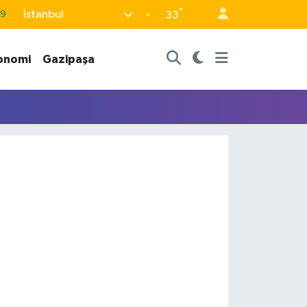
°
İstanbul
69
33
06
onomi
Gazipaşa
02
.2
32
8