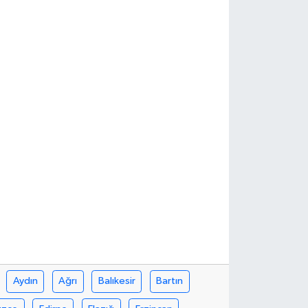
Aydın
Ağrı
Balıkesir
Bartın