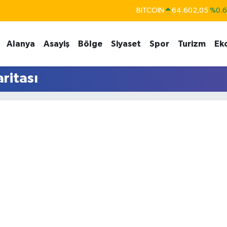
BITCOIN
64.602,05
%0.
DOLAR
47,6006
%0.
Alanya
Asayiş
Bölge
Siyaset
Spor
Turizm
Ek
EURO
55,0250
%0.
STERLİN
64,2398
%0
ritası
GRAM ALTIN
6513.94
%0.
BİST100
13.768
%4