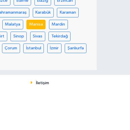
üzce
Edirne
Elazığ
Erzincan
ahramanmaraş
Karabük
Karaman
Malatya
Manisa
Mardin
iirt
Sinop
Sivas
Tekirdağ
Çorum
İstanbul
İzmir
Şanlıurfa
İletişim