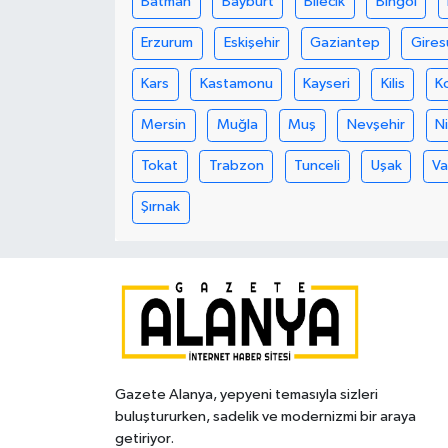
Batman
Bayburt
Bilecik
Bingöl
Erzurum
Eskişehir
Gaziantep
Gires
Kars
Kastamonu
Kayseri
Kilis
K
Mersin
Muğla
Muş
Nevşehir
N
Tokat
Trabzon
Tunceli
Uşak
V
Şırnak
Gazete Alanya, yepyeni temasıyla sizleri
buluştururken, sadelik ve modernizmi bir araya
getiriyor.