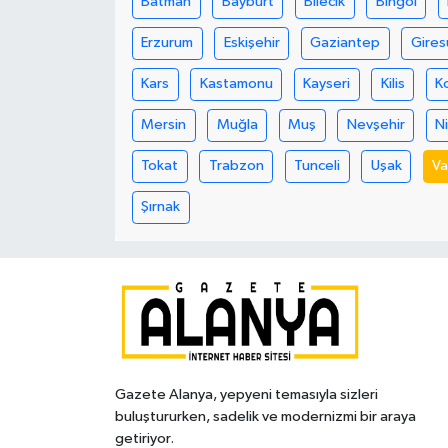
Batman
Bayburt
Bilecik
Bingöl
Erzurum
Eskişehir
Gaziantep
Gires
Kars
Kastamonu
Kayseri
Kilis
K
Mersin
Muğla
Muş
Nevşehir
N
Tokat
Trabzon
Tunceli
Uşak
V
Şırnak
Gazete Alanya, yepyeni temasıyla sizleri
buluştururken, sadelik ve modernizmi bir araya
getiriyor.