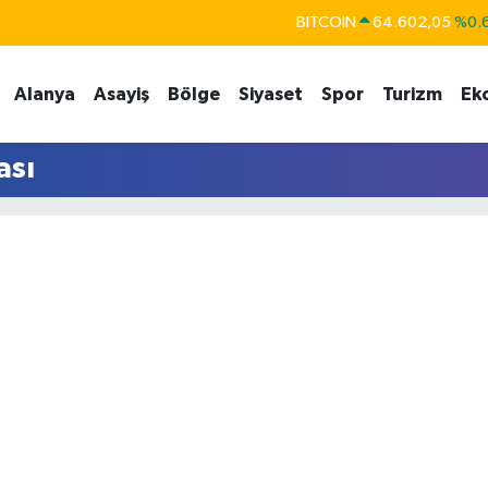
BITCOIN
64.602,05
%0.
DOLAR
47,6006
%0.
Alanya
Asayiş
Bölge
Siyaset
Spor
Turizm
Ek
EURO
55,0250
%0.
STERLİN
64,2398
%0
ası
GRAM ALTIN
6513.94
%0.
BİST100
13.768
%