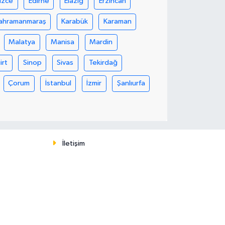
üzce
Edirne
Elazığ
Erzincan
ahramanmaraş
Karabük
Karaman
Malatya
Manisa
Mardin
iirt
Sinop
Sivas
Tekirdağ
Çorum
İstanbul
İzmir
Şanlıurfa
İletişim