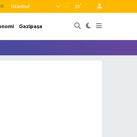
°
İstanbul
69
31
06
onomi
Gazipaşa
02
.2
32
48