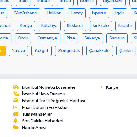
Bitlis
Bolu
Burdur
Bursa
Denizli
Diyarbakır
D
un
Gümüşhane
Hakkari
Hatay
Isparta
Iğdır
K
ocaeli
Konya
Kütahya
Kırklareli
Kırıkkale
Kırşehir
iğde
Ordu
Osmaniye
Rize
Sakarya
Samsun
S
an
Yalova
Yozgat
Zonguldak
Çanakkale
Çankırı
İstanbul Nöbetçi Eczaneler
Künye
İstanbul Hava Durumu
İstanbul Trafik Yoğunluk Haritası
Puan Durumu ve Fikstür
Tüm Manşetler
Son Dakika Haberleri
Haber Arşivi