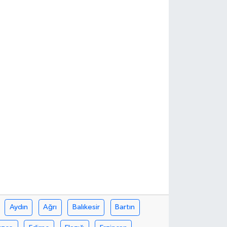
Aydın
Ağrı
Balıkesir
Bartın