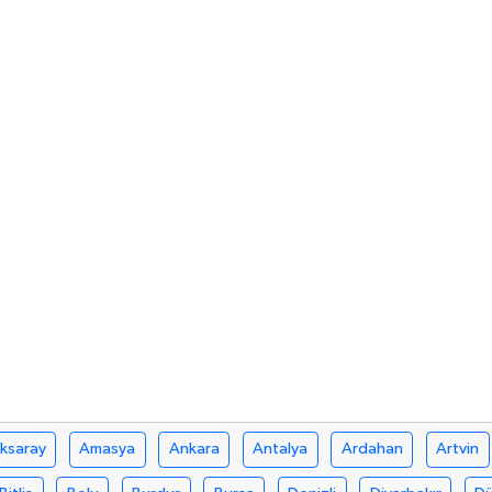
ksaray
Amasya
Ankara
Antalya
Ardahan
Artvin