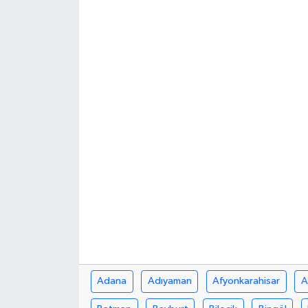
Adana
Adıyaman
Afyonkarahisar
A