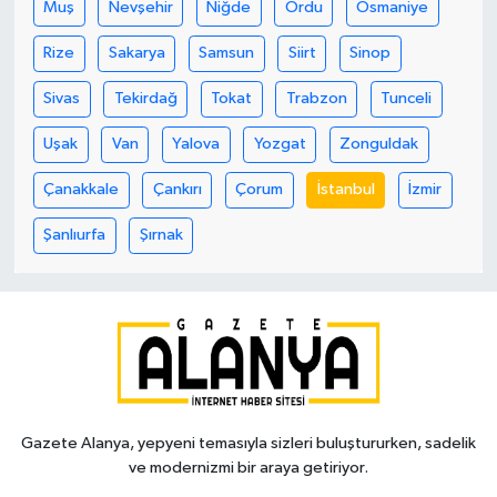
Muş
Nevşehir
Niğde
Ordu
Osmaniye
Rize
Sakarya
Samsun
Siirt
Sinop
Sivas
Tekirdağ
Tokat
Trabzon
Tunceli
Uşak
Van
Yalova
Yozgat
Zonguldak
Çanakkale
Çankırı
Çorum
İstanbul
İzmir
Şanlıurfa
Şırnak
Gazete Alanya, yepyeni temasıyla sizleri buluştururken, sadelik
ve modernizmi bir araya getiriyor.