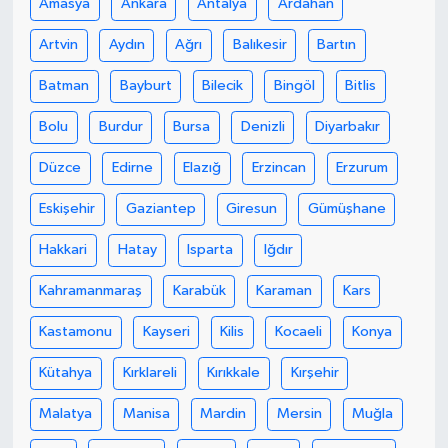
Amasya
Ankara
Antalya
Ardahan
Artvin
Aydın
Ağrı
Balıkesir
Bartın
Batman
Bayburt
Bilecik
Bingöl
Bitlis
Bolu
Burdur
Bursa
Denizli
Diyarbakır
Düzce
Edirne
Elazığ
Erzincan
Erzurum
Eskişehir
Gaziantep
Giresun
Gümüşhane
Hakkari
Hatay
Isparta
Iğdır
Kahramanmaraş
Karabük
Karaman
Kars
Kastamonu
Kayseri
Kilis
Kocaeli
Konya
Kütahya
Kırklareli
Kırıkkale
Kırşehir
Malatya
Manisa
Mardin
Mersin
Muğla