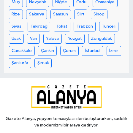
Muş
Nevşehir
Niğde
Ordu
Osmaniye
Rize
Sakarya
Samsun
Siirt
Sinop
Sivas
Tekirdağ
Tokat
Trabzon
Tunceli
Uşak
Van
Yalova
Yozgat
Zonguldak
Çanakkale
Çankırı
Çorum
İstanbul
İzmir
Şanlıurfa
Şırnak
Gazete Alanya, yepyeni temasıyla sizleri buluştururken, sadelik
ve modernizmi bir araya getiriyor.