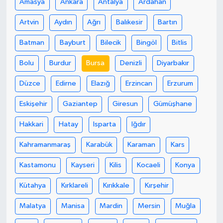
Amasya
Ankara
Antalya
Ardahan
Artvin
Aydın
Ağrı
Balıkesir
Bartın
Batman
Bayburt
Bilecik
Bingöl
Bitlis
Bolu
Burdur
Bursa
Denizli
Diyarbakır
Düzce
Edirne
Elazığ
Erzincan
Erzurum
Eskişehir
Gaziantep
Giresun
Gümüşhane
Hakkari
Hatay
Isparta
Iğdır
Kahramanmaraş
Karabük
Karaman
Kars
Kastamonu
Kayseri
Kilis
Kocaeli
Konya
Kütahya
Kırklareli
Kırıkkale
Kırşehir
Malatya
Manisa
Mardin
Mersin
Muğla