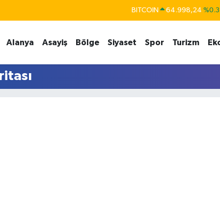
BITCOIN
64.998,24
%0.3
DOLAR
47,7436
%0.1
Alanya
Asayiş
Bölge
Siyaset
Spor
Turizm
Ek
EURO
55,2510
%0.3
STERLİN
64,4811
%0.3
itası
GRAM ALTIN
6660.55
%0.0
BİST100
13.779
%-1