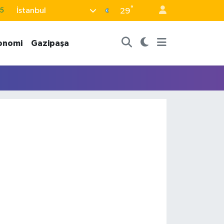
°
İstanbul
5
29
8
onomi
Gazipaşa
2
8
3
4