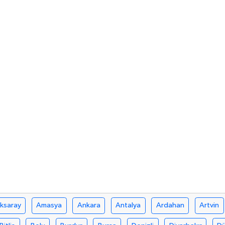
ksaray
Amasya
Ankara
Antalya
Ardahan
Artvin