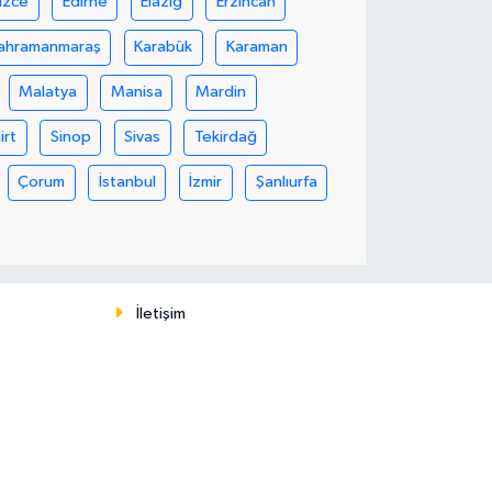
üzce
Edirne
Elazığ
Erzincan
ahramanmaraş
Karabük
Karaman
Malatya
Manisa
Mardin
iirt
Sinop
Sivas
Tekirdağ
Çorum
İstanbul
İzmir
Şanlıurfa
İletişim