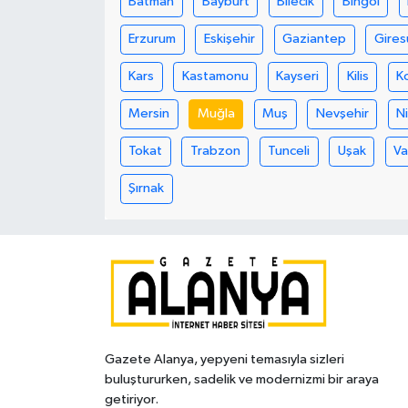
Batman
Bayburt
Bilecik
Bingöl
Erzurum
Eskişehir
Gaziantep
Gires
Kars
Kastamonu
Kayseri
Kilis
K
Mersin
Muğla
Muş
Nevşehir
N
Tokat
Trabzon
Tunceli
Uşak
V
Şırnak
Gazete Alanya, yepyeni temasıyla sizleri
buluştururken, sadelik ve modernizmi bir araya
getiriyor.