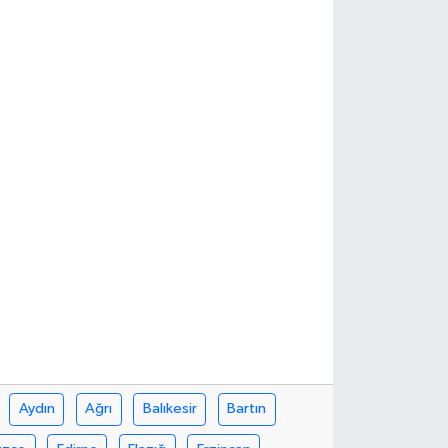
Aydın
Ağrı
Balıkesir
Bartın