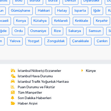
Bitlis
Bolu
Burdur
Bursa
Denizli
Diyarbakır
D
un
Gümüşhane
Hakkari
Hatay
Isparta
Iğdır
K
ocaeli
Konya
Kütahya
Kırklareli
Kırıkkale
Kırşehir
iğde
Ordu
Osmaniye
Rize
Sakarya
Samsun
S
an
Yalova
Yozgat
Zonguldak
Çanakkale
Çankırı
İstanbul Nöbetçi Eczaneler
Künye
İstanbul Hava Durumu
İstanbul Trafik Yoğunluk Haritası
Puan Durumu ve Fikstür
Tüm Manşetler
Son Dakika Haberleri
Haber Arşivi