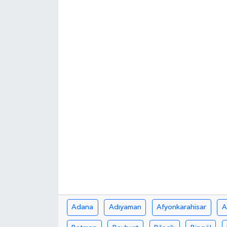
Adana
Adıyaman
Afyonkarahisar
A