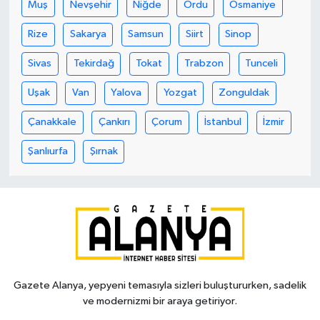
Muş
Nevşehir
Niğde
Ordu
Osmaniye
Rize
Sakarya
Samsun
Siirt
Sinop
Sivas
Tekirdağ
Tokat
Trabzon
Tunceli
Uşak
Van
Yalova
Yozgat
Zonguldak
Çanakkale
Çankırı
Çorum
İstanbul
İzmir
Şanlıurfa
Şırnak
Gazete Alanya, yepyeni temasıyla sizleri buluştururken, sadelik
ve modernizmi bir araya getiriyor.