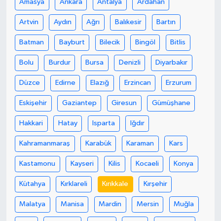
Amasya
Ankara
Antalya
Ardahan
Artvin
Aydın
Ağrı
Balıkesir
Bartın
Batman
Bayburt
Bilecik
Bingöl
Bitlis
Bolu
Burdur
Bursa
Denizli
Diyarbakır
Düzce
Edirne
Elazığ
Erzincan
Erzurum
Eskişehir
Gaziantep
Giresun
Gümüşhane
Hakkari
Hatay
Isparta
Iğdır
Kahramanmaraş
Karabük
Karaman
Kars
Kastamonu
Kayseri
Kilis
Kocaeli
Konya
Kütahya
Kırklareli
Kırıkkale
Kırşehir
Malatya
Manisa
Mardin
Mersin
Muğla