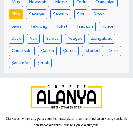
Muş
Nevşehir
Niğde
Ordu
Osmaniye
Rize
Sakarya
Samsun
Siirt
Sinop
Sivas
Tekirdağ
Tokat
Trabzon
Tunceli
Uşak
Van
Yalova
Yozgat
Zonguldak
Çanakkale
Çankırı
Çorum
İstanbul
İzmir
Şanlıurfa
Şırnak
Gazete Alanya, yepyeni temasıyla sizleri buluştururken, sadelik
ve modernizmi bir araya getiriyor.