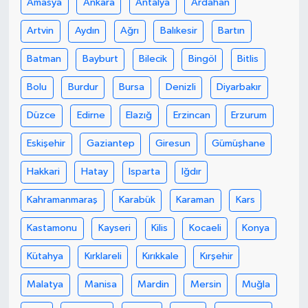
Amasya
Ankara
Antalya
Ardahan
Artvin
Aydın
Ağrı
Balıkesir
Bartın
Batman
Bayburt
Bilecik
Bingöl
Bitlis
Bolu
Burdur
Bursa
Denizli
Diyarbakır
Düzce
Edirne
Elazığ
Erzincan
Erzurum
Eskişehir
Gaziantep
Giresun
Gümüşhane
Hakkari
Hatay
Isparta
Iğdır
Kahramanmaraş
Karabük
Karaman
Kars
Kastamonu
Kayseri
Kilis
Kocaeli
Konya
Kütahya
Kırklareli
Kırıkkale
Kırşehir
Malatya
Manisa
Mardin
Mersin
Muğla