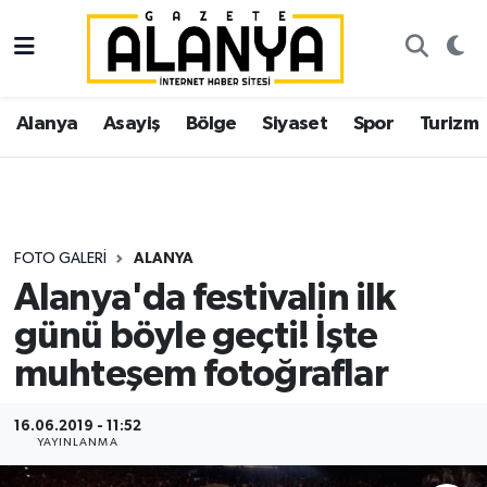
Alanya
İstanbul Nöbetçi Eczaneler
Alanya
Asayiş
Bölge
Siyaset
Spor
Turizm
Asayiş
İstanbul Hava Durumu
Bölge
İstanbul Trafik Yoğunluk Haritası
Siyaset
Süper Lig Puan Durumu ve Fikstür
FOTO GALERI
ALANYA
Alanya'da festivalin ilk
Spor
Tüm Manşetler
günü böyle geçti! İşte
Turizm
Son Dakika Haberleri
muhteşem fotoğraflar
Ekonomi
Haber Arşivi
16.06.2019 - 11:52
YAYINLANMA
Gazipaşa