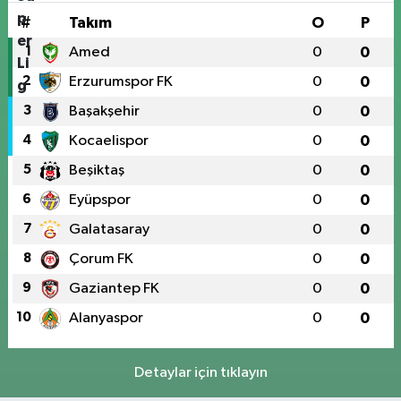
#
Takım
O
P
1
Amed
0
0
2
Erzurumspor FK
0
0
3
Başakşehir
0
0
4
Kocaelispor
0
0
5
Beşiktaş
0
0
6
Eyüpspor
0
0
7
Galatasaray
0
0
8
Çorum FK
0
0
9
Gaziantep FK
0
0
10
Alanyaspor
0
0
Detaylar için tıklayın