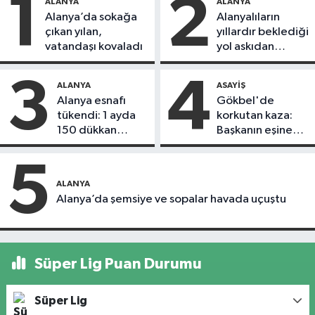
1
2
ALANYA
ALANYA
Alanya’da sokağa
Alanyalıların
çıkan yılan,
yıllardır beklediği
vatandaşı kovaladı
yol askıdan
döndü
3
4
ALANYA
ASAYIŞ
Alanya esnafı
Gökbel'de
tükendi: 1 ayda
korkutan kaza:
150 dükkan
Başkanın eşine
kapandı
motosiklet çarptı
5
ALANYA
Alanya’da şemsiye ve sopalar havada uçuştu
Süper Lig Puan Durumu
Süper Lig