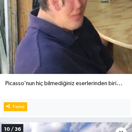
Picasso'nun hiç bilmediğiniz eserlerinden biri...
Paylaş
10 / 36