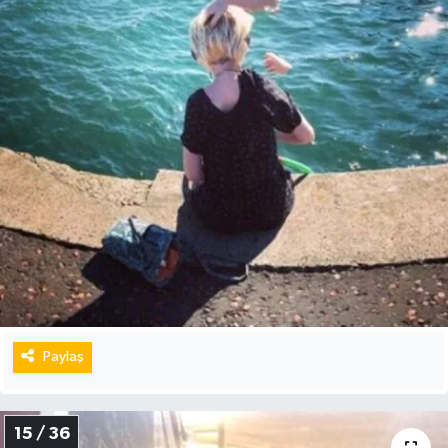
Paylaş
15 / 36