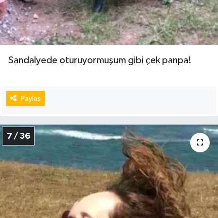
Sandalyede oturuyormuşum gibi çek panpa!
Paylaş
7 / 36