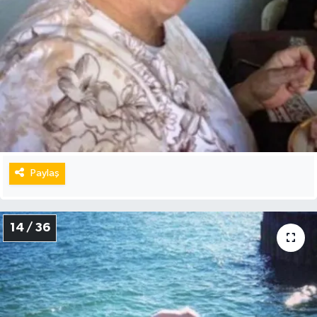
Paylaş
14 / 36