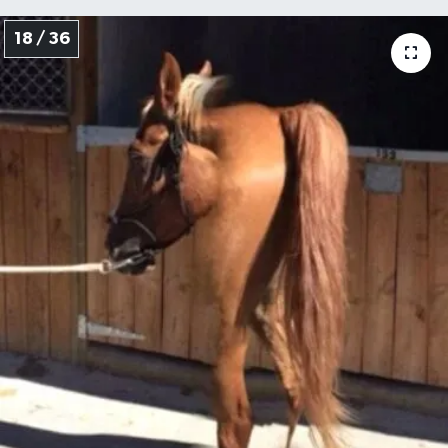
18 / 36