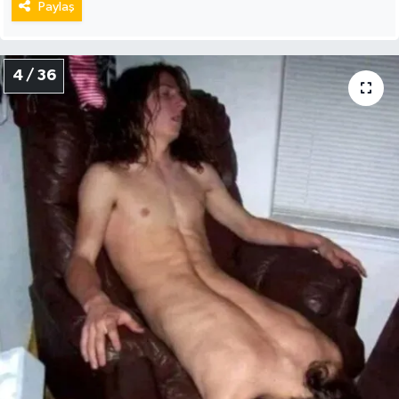
Paylaş
4 / 36