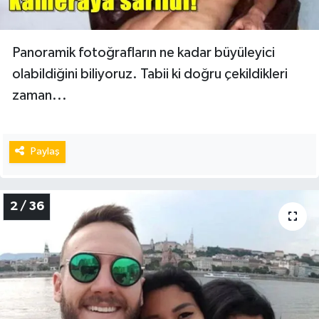
Panoramik fotoğrafların ne kadar büyüleyici
olabildiğini biliyoruz. Tabii ki doğru çekildikleri
zaman...
Paylaş
2 / 36