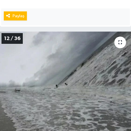
Paylaş
12 / 36