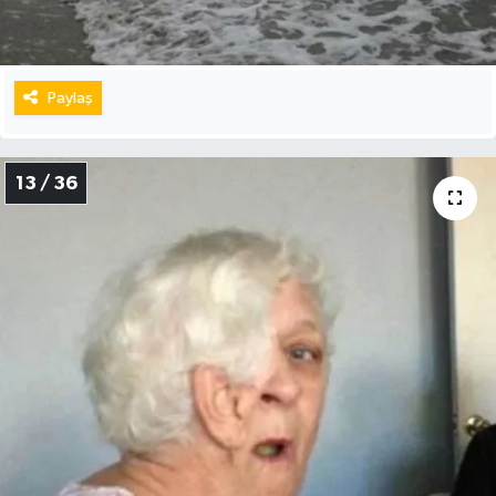
Paylaş
13 / 36