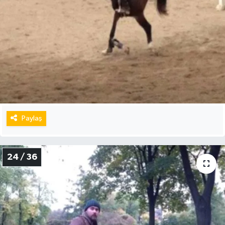
Paylaş
24 / 36