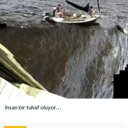
İnsan bir tuhaf oluyor...