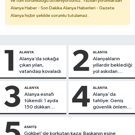
ve tüm sorumluluğu üstleniyorsunuz. Yazılan yorumlardan
Alanya Haber - Son Dakika Alanya Haberleri - Gazete
Alanya hiçbir şekilde sorumlu tutulamaz.
1
2
ALANYA
ALANYA
Alanya’da sokağa
Alanyalıların
çıkan yılan,
yıllardır beklediği
vatandaşı kovaladı
yol askıdan
döndü
3
4
ALANYA
ALANYA
Alanya esnafı
Alanya'da
tükendi: 1 ayda
tahliye: Geniş
150 dükkan
güvenlik önlemi
kapandı
alındı
5
ASAYIŞ
Gökbel'de korkutan kaza: Başkanın eşine