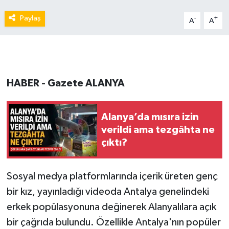
Paylaş
-
+
A
A
HABER - Gazete ALANYA
Alanya’da mısıra izin
verildi ama tezgâhta ne
çıktı?
Sosyal medya platformlarında içerik üreten genç
bir kız, yayınladığı videoda Antalya genelindeki
erkek popülasyonuna değinerek Alanyalılara açık
bir çağrıda bulundu. Özellikle Antalya'nın popüler