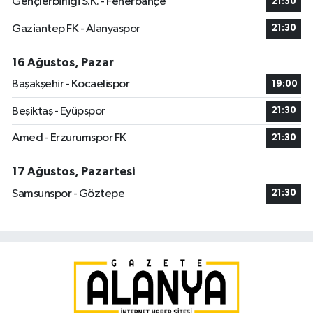
Gençlerbirliği S.K. - Fenerbahçe
21:30
Gaziantep FK - Alanyaspor
21:30
16 Ağustos, Pazar
Başakşehir - Kocaelispor
19:00
Beşiktaş - Eyüpspor
21:30
Amed - Erzurumspor FK
21:30
17 Ağustos, Pazartesi
Samsunspor - Göztepe
21:30