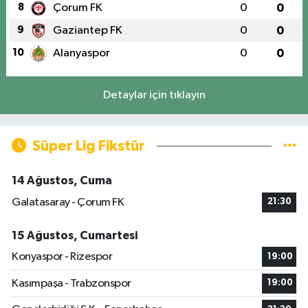
8
Çorum FK
0
0
9
Gaziantep FK
0
0
10
Alanyaspor
0
0
Detaylar için tıklayın
Süper Lig Fikstür
14 Ağustos, Cuma
Galatasaray - Çorum FK
21:30
15 Ağustos, Cumartesi
Konyaspor - Rizespor
19:00
Kasımpaşa - Trabzonspor
19:00