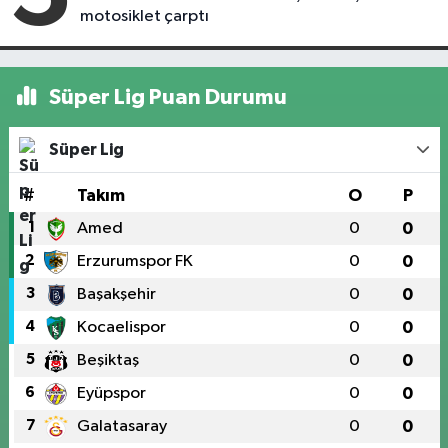
motosiklet çarptı
Süper Lig Puan Durumu
Süper Lig
#
Takım
O
P
1
Amed
0
0
2
Erzurumspor FK
0
0
3
Başakşehir
0
0
4
Kocaelispor
0
0
5
Beşiktaş
0
0
6
Eyüpspor
0
0
7
Galatasaray
0
0