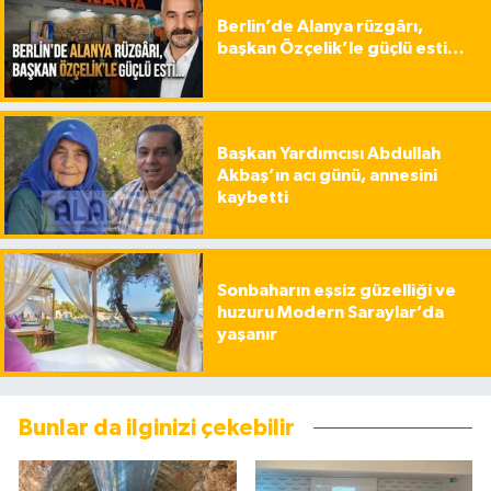
Berlin’de Alanya rüzgârı,
başkan Özçelik’le güçlü esti…
Başkan Yardımcısı Abdullah
Akbaş’ın acı günü, annesini
kaybetti
Sonbaharın eşsiz güzelliği ve
huzuru Modern Saraylar’da
yaşanır
Bunlar da ilginizi çekebilir