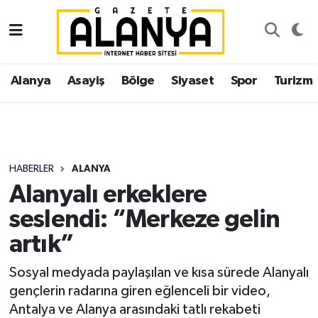
Alanya
İstanbul Nöbetçi Eczaneler
Alanya
Asayiş
Bölge
Siyaset
Spor
Turizm
Asayiş
İstanbul Hava Durumu
Bölge
İstanbul Trafik Yoğunluk Haritası
Siyaset
Süper Lig Puan Durumu ve Fikstür
HABERLER
ALANYA
Alanyalı erkeklere
Spor
Tüm Manşetler
seslendi: “Merkeze gelin
Turizm
Son Dakika Haberleri
artık”
Ekonomi
Haber Arşivi
Sosyal medyada paylaşılan ve kısa sürede Alanyalı
gençlerin radarına giren eğlenceli bir video,
Gazipaşa
Antalya ve Alanya arasındaki tatlı rekabeti