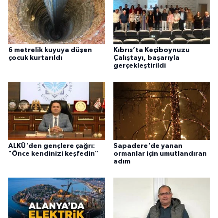
6 metrelik kuyuya düşen
Kıbrıs’ta Keçiboynuzu
çocuk kurtarıldı
Çalıştayı, başarıyla
gerçekleştirildi
ALKÜ'den gençlere çağrı:
Sapadere'de yanan
"Önce kendinizi keşfedin"
ormanlar için umutlandıran
adım