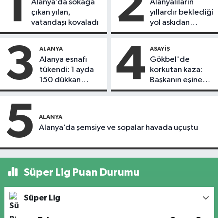
1
2
Alanya’da sokağa
Alanyalıların
çıkan yılan,
yıllardır beklediği
vatandaşı kovaladı
yol askıdan
döndü
3
4
ALANYA
ASAYIŞ
Alanya esnafı
Gökbel'de
tükendi: 1 ayda
korkutan kaza:
150 dükkan
Başkanın eşine
kapandı
motosiklet çarptı
5
ALANYA
Alanya’da şemsiye ve sopalar havada uçuştu
Süper Lig Puan Durumu
Süper Lig