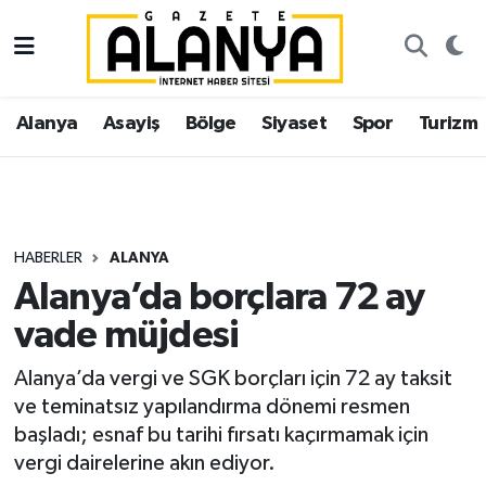
Alanya
İstanbul Nöbetçi Eczaneler
Alanya
Asayiş
Bölge
Siyaset
Spor
Turizm
Asayiş
İstanbul Hava Durumu
Bölge
İstanbul Trafik Yoğunluk Haritası
Siyaset
Süper Lig Puan Durumu ve Fikstür
HABERLER
ALANYA
Alanya’da borçlara 72 ay
Spor
Tüm Manşetler
vade müjdesi
Turizm
Son Dakika Haberleri
Alanya’da vergi ve SGK borçları için 72 ay taksit
ve teminatsız yapılandırma dönemi resmen
Ekonomi
Haber Arşivi
başladı; esnaf bu tarihi fırsatı kaçırmamak için
vergi dairelerine akın ediyor.
Gazipaşa