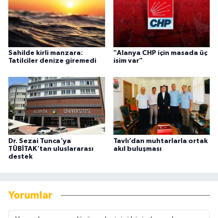
Sahilde kirli manzara:
"Alanya CHP için masada üç
Tatilciler denize giremedi
isim var"
Dr. Sezai Tunca'ya
Tavlı’dan muhtarlarla ortak
TÜBİTAK'tan uluslararası
akıl buluşması
destek
Yorumlar