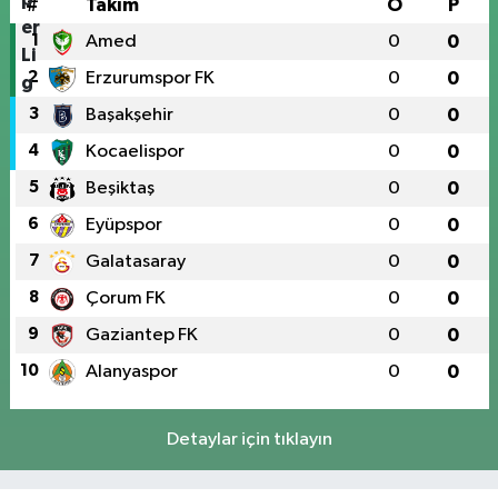
#
Takım
O
P
1
Amed
0
0
2
Erzurumspor FK
0
0
3
Başakşehir
0
0
4
Kocaelispor
0
0
5
Beşiktaş
0
0
6
Eyüpspor
0
0
7
Galatasaray
0
0
8
Çorum FK
0
0
9
Gaziantep FK
0
0
10
Alanyaspor
0
0
Detaylar için tıklayın