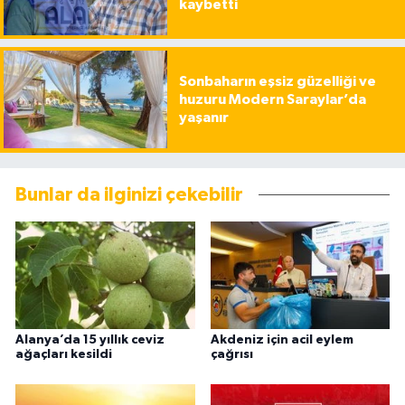
kaybetti
Sonbaharın eşsiz güzelliği ve
huzuru Modern Saraylar’da
yaşanır
Bunlar da ilginizi çekebilir
Alanya’da 15 yıllık ceviz
Akdeniz için acil eylem
ağaçları kesildi
çağrısı