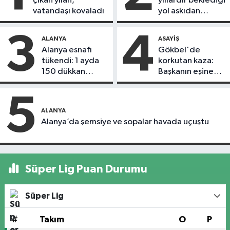
çıkan yılan,
yıllardır beklediği
vatandaşı kovaladı
yol askıdan
döndü
3
4
ALANYA
ASAYIŞ
Alanya esnafı
Gökbel'de
tükendi: 1 ayda
korkutan kaza:
150 dükkan
Başkanın eşine
kapandı
motosiklet çarptı
5
ALANYA
Alanya’da şemsiye ve sopalar havada uçuştu
Süper Lig Puan Durumu
Süper Lig
#
Takım
O
P