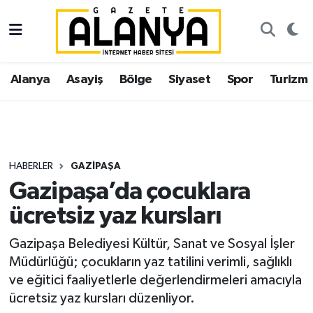
Alanya
İstanbul Nöbetçi Eczaneler
Alanya
Asayiş
Bölge
Siyaset
Spor
Turizm
Asayiş
İstanbul Hava Durumu
Bölge
İstanbul Trafik Yoğunluk Haritası
Siyaset
Süper Lig Puan Durumu ve Fikstür
HABERLER
GAZIPAŞA
Gazipaşa’da çocuklara
Spor
Tüm Manşetler
ücretsiz yaz kursları
Turizm
Son Dakika Haberleri
Gazipaşa Belediyesi Kültür, Sanat ve Sosyal İşler
Müdürlüğü; çocukların yaz tatilini verimli, sağlıklı
Ekonomi
Haber Arşivi
ve eğitici faaliyetlerle değerlendirmeleri amacıyla
ücretsiz yaz kursları düzenliyor.
Gazipaşa