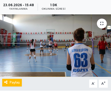
23.06.2026 - 15:48
1 DK
YAYINLANMA
OKUNMA SÜRESI
Paylaş
-
+
A
A