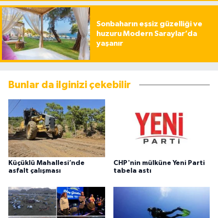
Sonbaharın eşsiz güzelliği ve
huzuru Modern Saraylar’da
yaşanır
Bunlar da ilginizi çekebilir
Küçüklü Mahallesi’nde
CHP'nin mülküne Yeni Parti
asfalt çalışması
tabela astı