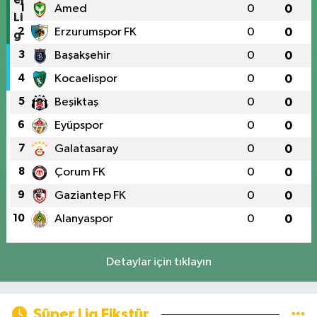
1
Amed
0
0
2
Erzurumspor FK
0
0
3
Başakşehir
0
0
4
Kocaelispor
0
0
5
Beşiktaş
0
0
6
Eyüpspor
0
0
7
Galatasaray
0
0
8
Çorum FK
0
0
9
Gaziantep FK
0
0
10
Alanyaspor
0
0
Detaylar için tıklayın
Süper Lig Fikstür