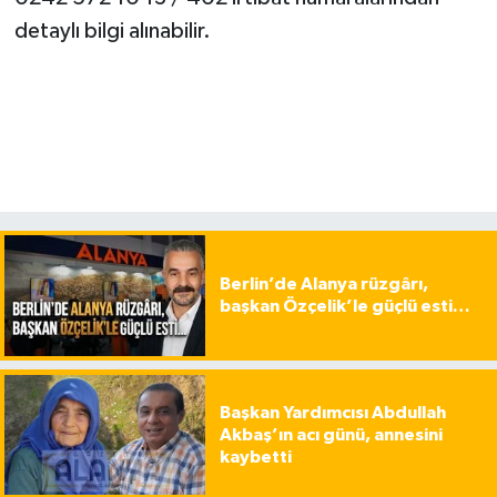
detaylı bilgi alınabilir.
Berlin’de Alanya rüzgârı,
başkan Özçelik’le güçlü esti…
Başkan Yardımcısı Abdullah
Akbaş’ın acı günü, annesini
kaybetti