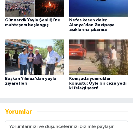
Günnercik Yayla Şenliği’ne
Nefes kesen dalış:
muhteşem başlangıç
Alanya'dan Gazipaşa
açıklarına çıkarma
Başkan Yılmaz’dan yayla
Komşuda yumruklar
ziyaretleri
konuştu: Öyle bir ceza yedi
ki feleği şaştı!
Yorumlar