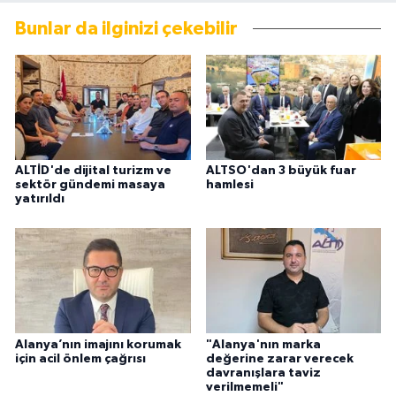
Bunlar da ilginizi çekebilir
ALTİD'de dijital turizm ve
ALTSO'dan 3 büyük fuar
sektör gündemi masaya
hamlesi
yatırıldı
Alanya’nın imajını korumak
"Alanya'nın marka
için acil önlem çağrısı
değerine zarar verecek
davranışlara taviz
verilmemeli"