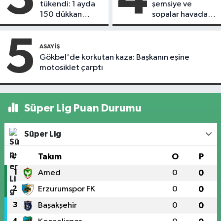
tükendi: 1 ayda
şemsiye ve
150 dükkan
sopalar havada
kapandı
uçuştu
5
ASAYIŞ
Gökbel'de korkutan kaza: Başkanın eşine
motosiklet çarptı
Süper Lig Puan Durumu
Süper Lig
#
Takım
O
P
1
Amed
0
0
2
Erzurumspor FK
0
0
3
Başakşehir
0
0