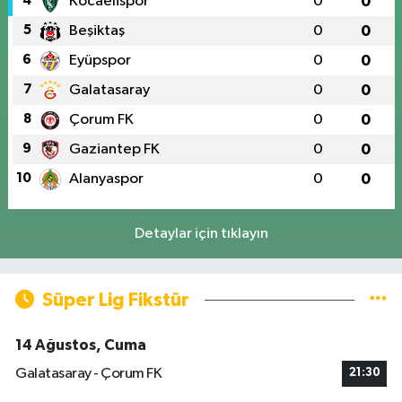
4
Kocaelispor
0
0
5
Beşiktaş
0
0
6
Eyüpspor
0
0
7
Galatasaray
0
0
8
Çorum FK
0
0
9
Gaziantep FK
0
0
10
Alanyaspor
0
0
Detaylar için tıklayın
Süper Lig Fikstür
14 Ağustos, Cuma
Galatasaray - Çorum FK
21:30