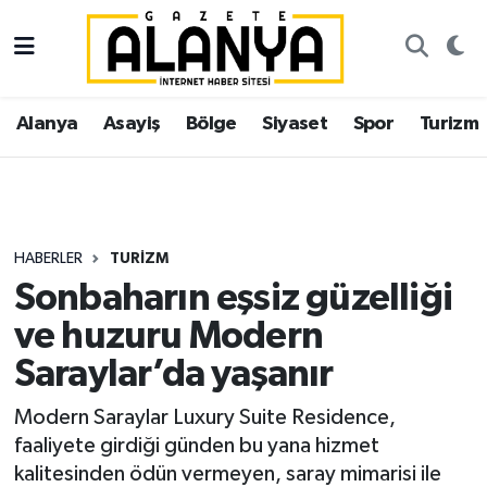
Alanya
İstanbul Nöbetçi Eczaneler
Alanya
Asayiş
Bölge
Siyaset
Spor
Turizm
Asayiş
İstanbul Hava Durumu
Bölge
İstanbul Trafik Yoğunluk Haritası
Siyaset
Süper Lig Puan Durumu ve Fikstür
HABERLER
TURIZM
Sonbaharın eşsiz güzelliği
Spor
Tüm Manşetler
ve huzuru Modern
Turizm
Son Dakika Haberleri
Saraylar’da yaşanır
Ekonomi
Haber Arşivi
Modern Saraylar Luxury Suite Residence,
faaliyete girdiği günden bu yana hizmet
Gazipaşa
kalitesinden ödün vermeyen, saray mimarisi ile