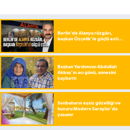
Berlin’de Alanya rüzgârı,
başkan Özçelik’le güçlü esti…
Başkan Yardımcısı Abdullah
Akbaş’ın acı günü, annesini
kaybetti
Sonbaharın eşsiz güzelliği ve
huzuru Modern Saraylar’da
yaşanır