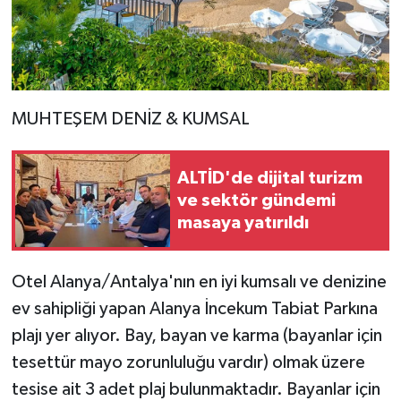
MUHTEŞEM DENİZ & KUMSAL
ALTİD'de dijital turizm
ve sektör gündemi
masaya yatırıldı
Otel Alanya/Antalya'nın en iyi kumsalı ve denizine
ev sahipliği yapan Alanya İncekum Tabiat Parkına
plajı yer alıyor. Bay, bayan ve karma (bayanlar için
tesettür mayo zorunluluğu vardır) olmak üzere
tesise ait 3 adet plaj bulunmaktadır. Bayanlar için