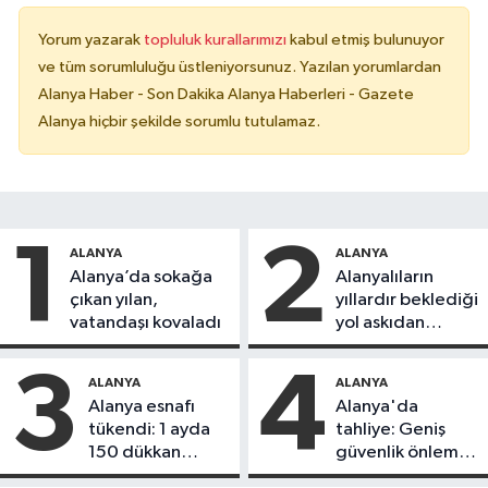
Yorum yazarak
topluluk kurallarımızı
kabul etmiş bulunuyor
ve tüm sorumluluğu üstleniyorsunuz. Yazılan yorumlardan
Alanya Haber - Son Dakika Alanya Haberleri - Gazete
Alanya hiçbir şekilde sorumlu tutulamaz.
1
2
ALANYA
ALANYA
Alanya’da sokağa
Alanyalıların
çıkan yılan,
yıllardır beklediği
vatandaşı kovaladı
yol askıdan
döndü
3
4
ALANYA
ALANYA
Alanya esnafı
Alanya'da
tükendi: 1 ayda
tahliye: Geniş
150 dükkan
güvenlik önlemi
kapandı
alındı