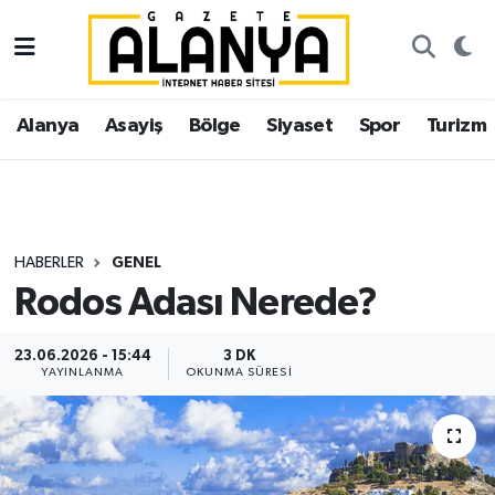
Alanya
İstanbul Nöbetçi Eczaneler
Alanya
Asayiş
Bölge
Siyaset
Spor
Turizm
Asayiş
İstanbul Hava Durumu
Bölge
İstanbul Trafik Yoğunluk Haritası
Siyaset
Süper Lig Puan Durumu ve Fikstür
HABERLER
GENEL
Rodos Adası Nerede?
Spor
Tüm Manşetler
23.06.2026 - 15:44
3 DK
Turizm
Son Dakika Haberleri
YAYINLANMA
OKUNMA SÜRESI
Ekonomi
Haber Arşivi
Gazipaşa