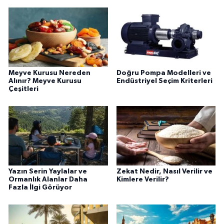
Meyve Kurusu Nereden
Doğru Pompa Modelleri ve
Alınır? Meyve Kurusu
Endüstriyel Seçim Kriterleri
Çeşitleri
Yazın Serin Yaylalar ve
Zekat Nedir, Nasıl Verilir ve
Ormanlık Alanlar Daha
Kimlere Verilir?
Fazla İlgi Görüyor