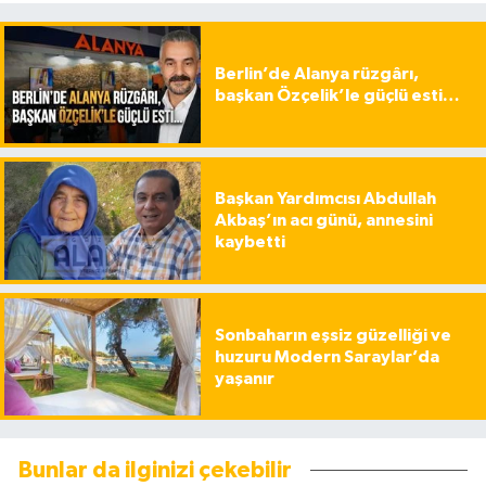
Berlin’de Alanya rüzgârı,
başkan Özçelik’le güçlü esti…
Başkan Yardımcısı Abdullah
Akbaş’ın acı günü, annesini
kaybetti
Sonbaharın eşsiz güzelliği ve
huzuru Modern Saraylar’da
yaşanır
Bunlar da ilginizi çekebilir