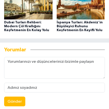
Dubai Turları Rehberi:
İspanya Turları: Akdeniz’in
Modern Çöl Krallığını
Büyüleyici Ruhunu
Keşfetmenin En Kolay Yolu
Keşfetmenin En Keyifli Yolu
Yorumlar
Gönder