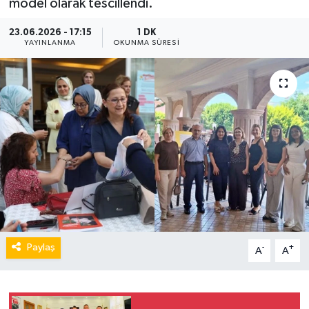
model olarak tescillendi.
23.06.2026 - 17:15
1 DK
YAYINLANMA
OKUNMA SÜRESI
Paylaş
-
+
A
A