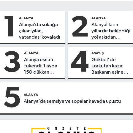
1
2
ALANYA
ALANYA
Alanya’da sokağa
Alanyalıların
çıkan yılan,
yıllardır beklediği
vatandaşı kovaladı
yol askıdan
döndü
3
4
ALANYA
ASAYIŞ
Alanya esnafı
Gökbel'de
tükendi: 1 ayda
korkutan kaza:
150 dükkan
Başkanın eşine
kapandı
motosiklet çarptı
5
ALANYA
Alanya’da şemsiye ve sopalar havada uçuştu