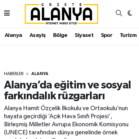
Alanya
İstanbul Nöbetçi Eczaneler
Alanya
Asayiş
Bölge
Siyaset
Spor
Turizm
Asayiş
İstanbul Hava Durumu
Bölge
İstanbul Trafik Yoğunluk Haritası
Siyaset
Süper Lig Puan Durumu ve Fikstür
HABERLER
ALANYA
Alanya’da eğitim ve sosyal
Spor
Tüm Manşetler
farkındalık rüzgarları
Turizm
Son Dakika Haberleri
Alanya Hamit Özçelik İlkokulu ve Ortaokulu’nun
hayata geçirdiği ‘Açık Hava Sınıfı Projesi’,
Ekonomi
Haber Arşivi
Birleşmiş Milletler Avrupa Ekonomik Komisyonu
(UNECE) tarafından dünya genelinde örnek
Gazipaşa