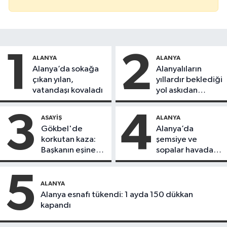
1
2
ALANYA
ALANYA
Alanya’da sokağa
Alanyalıların
çıkan yılan,
yıllardır beklediği
vatandaşı kovaladı
yol askıdan
döndü
3
4
ASAYIŞ
ALANYA
Gökbel'de
Alanya’da
korkutan kaza:
şemsiye ve
Başkanın eşine
sopalar havada
motosiklet çarptı
uçuştu
5
ALANYA
Alanya esnafı tükendi: 1 ayda 150 dükkan
kapandı