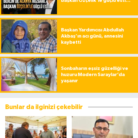
başkan Özçelik’le güçlü esti…
Başkan Yardımcısı Abdullah
Akbaş’ın acı günü, annesini
kaybetti
Sonbaharın eşsiz güzelliği ve
huzuru Modern Saraylar’da
yaşanır
Bunlar da ilginizi çekebilir