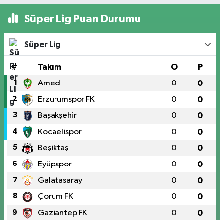
Süper Lig Puan Durumu
Süper Lig
#
Takım
O
P
1
Amed
0
0
2
Erzurumspor FK
0
0
3
Başakşehir
0
0
4
Kocaelispor
0
0
5
Beşiktaş
0
0
6
Eyüpspor
0
0
7
Galatasaray
0
0
8
Çorum FK
0
0
9
Gaziantep FK
0
0