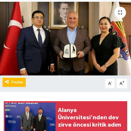
Paylaş
-
+
A
A
Alanya
Üniversitesi'nden dev
zirve öncesi kritik adım