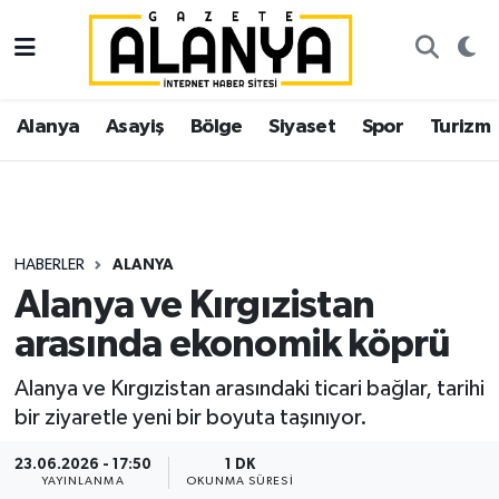
Alanya
İstanbul Nöbetçi Eczaneler
Alanya
Asayiş
Bölge
Siyaset
Spor
Turizm
Asayiş
İstanbul Hava Durumu
Bölge
İstanbul Trafik Yoğunluk Haritası
Siyaset
Süper Lig Puan Durumu ve Fikstür
HABERLER
ALANYA
Alanya ve Kırgızistan
Spor
Tüm Manşetler
arasında ekonomik köprü
Turizm
Son Dakika Haberleri
Alanya ve Kırgızistan arasındaki ticari bağlar, tarihi
bir ziyaretle yeni bir boyuta taşınıyor.
Ekonomi
Haber Arşivi
23.06.2026 - 17:50
1 DK
Gazipaşa
YAYINLANMA
OKUNMA SÜRESI