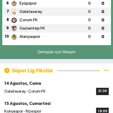
6
Eyüpspor
0
0
7
Galatasaray
0
0
8
Çorum FK
0
0
9
Gaziantep FK
0
0
10
Alanyaspor
0
0
Detaylar için tıklayın
Süper Lig Fikstür
14 Ağustos, Cuma
Galatasaray - Çorum FK
21:30
15 Ağustos, Cumartesi
Konyaspor - Rizespor
19:00