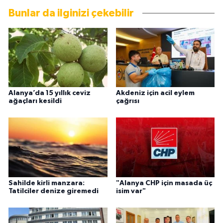
Bunlar da ilginizi çekebilir
Alanya’da 15 yıllık ceviz
Akdeniz için acil eylem
ağaçları kesildi
çağrısı
Sahilde kirli manzara:
"Alanya CHP için masada üç
Tatilciler denize giremedi
isim var"