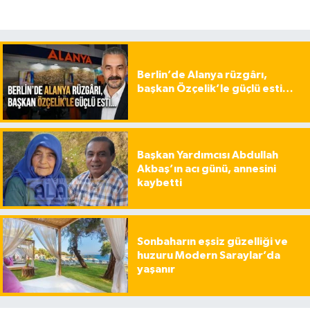
Berlin’de Alanya rüzgârı,
başkan Özçelik’le güçlü esti…
Başkan Yardımcısı Abdullah
Akbaş’ın acı günü, annesini
kaybetti
Sonbaharın eşsiz güzelliği ve
huzuru Modern Saraylar’da
yaşanır