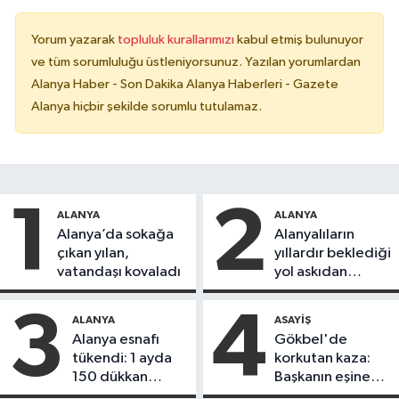
Yorum yazarak
topluluk kurallarımızı
kabul etmiş bulunuyor
ve tüm sorumluluğu üstleniyorsunuz. Yazılan yorumlardan
Alanya Haber - Son Dakika Alanya Haberleri - Gazete
Alanya hiçbir şekilde sorumlu tutulamaz.
1
2
ALANYA
ALANYA
Alanya’da sokağa
Alanyalıların
çıkan yılan,
yıllardır beklediği
vatandaşı kovaladı
yol askıdan
döndü
3
4
ALANYA
ASAYIŞ
Alanya esnafı
Gökbel'de
tükendi: 1 ayda
korkutan kaza:
150 dükkan
Başkanın eşine
kapandı
motosiklet çarptı