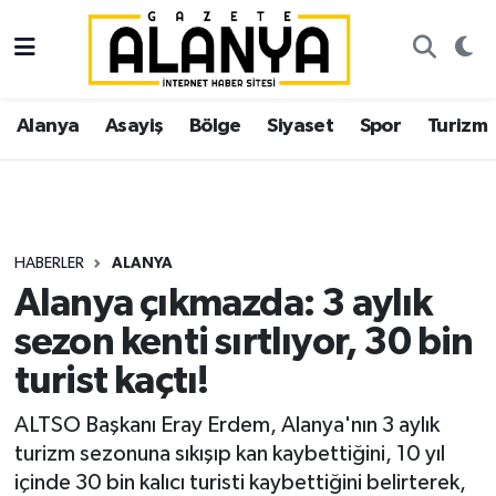
Alanya
İstanbul Nöbetçi Eczaneler
Alanya
Asayiş
Bölge
Siyaset
Spor
Turizm
Asayiş
İstanbul Hava Durumu
Bölge
İstanbul Trafik Yoğunluk Haritası
Siyaset
Süper Lig Puan Durumu ve Fikstür
HABERLER
ALANYA
Alanya çıkmazda: 3 aylık
Spor
Tüm Manşetler
sezon kenti sırtlıyor, 30 bin
Turizm
Son Dakika Haberleri
turist kaçtı!
Ekonomi
Haber Arşivi
ALTSO Başkanı Eray Erdem, Alanya'nın 3 aylık
turizm sezonuna sıkışıp kan kaybettiğini, 10 yıl
Gazipaşa
içinde 30 bin kalıcı turisti kaybettiğini belirterek,