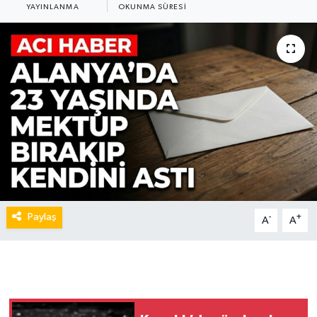
YAYINLANMA
OKUNMA SÜRESI
Paylaş
-
+
A
A