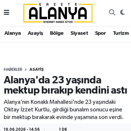
Alanya
İstanbul Nöbetçi Eczaneler
Alanya
Asayiş
Bölge
Siyaset
Spor
Turizm
Asayiş
İstanbul Hava Durumu
Bölge
İstanbul Trafik Yoğunluk Haritası
Siyaset
Süper Lig Puan Durumu ve Fikstür
HABERLER
ASAYIŞ
Alanya'da 23 yaşında
Spor
Tüm Manşetler
mektup bırakıp kendini astı
Turizm
Son Dakika Haberleri
Alanya'nın Konaklı Mahallesi'nde 23 yaşındaki
Oktay İzzet Kurtlu, girdiği bunalım sonucu eşine
Ekonomi
Haber Arşivi
bir mektup bırakarak evinde yaşamına son verdi.
Gazipaşa
19.06.2026 - 14:56
1 DK