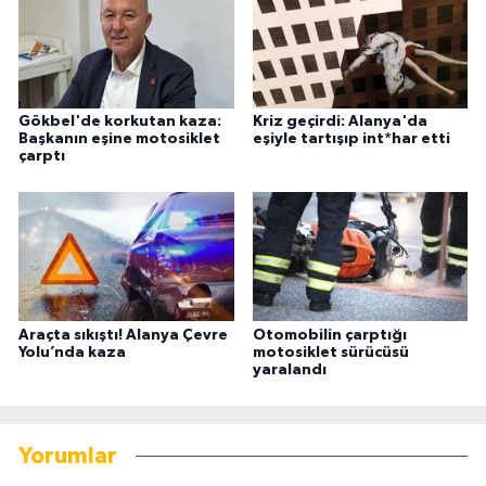
Gökbel'de korkutan kaza:
Kriz geçirdi: Alanya'da
Başkanın eşine motosiklet
eşiyle tartışıp int*har etti
çarptı
Araçta sıkıştı! Alanya Çevre
Otomobilin çarptığı
Yolu’nda kaza
motosiklet sürücüsü
yaralandı
Yorumlar