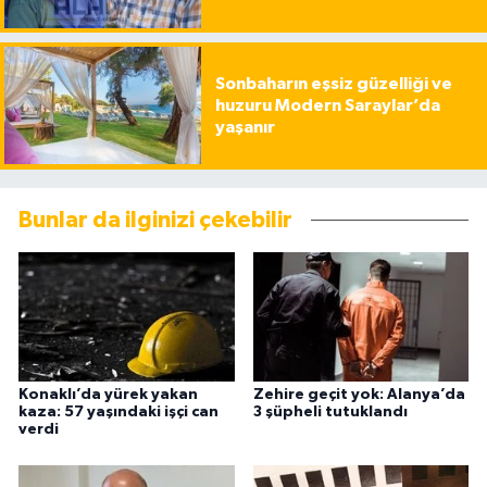
Sonbaharın eşsiz güzelliği ve
huzuru Modern Saraylar’da
yaşanır
Bunlar da ilginizi çekebilir
Konaklı’da yürek yakan
Zehire geçit yok: Alanya’da
kaza: 57 yaşındaki işçi can
3 şüpheli tutuklandı
verdi