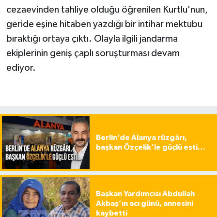
cezaevinden tahliye olduğu öğrenilen Kurtlu'nun,
geride eşine hitaben yazdığı bir intihar mektubu
bıraktığı ortaya çıktı. Olayla ilgili jandarma
ekiplerinin geniş çaplı soruşturması devam
ediyor.
Berlin’de Alanya rüzgârı,
başkan Özçelik’le güçlü esti…
Başkan Yardımcısı Abdullah
Akbaş’ın acı günü, annesini
kaybetti