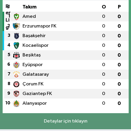
#
Takım
O
P
1
Amed
0
0
2
Erzurumspor FK
0
0
3
Başakşehir
0
0
4
Kocaelispor
0
0
5
Beşiktaş
0
0
6
Eyüpspor
0
0
7
Galatasaray
0
0
8
Çorum FK
0
0
9
Gaziantep FK
0
0
10
Alanyaspor
0
0
Detaylar için tıklayın