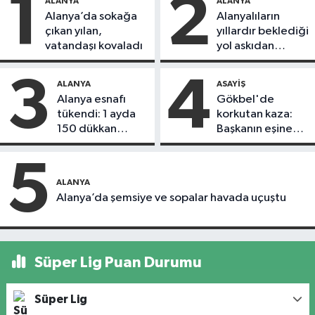
1
2
ALANYA
ALANYA
Alanya’da sokağa
Alanyalıların
çıkan yılan,
yıllardır beklediği
vatandaşı kovaladı
yol askıdan
döndü
3
4
ALANYA
ASAYIŞ
Alanya esnafı
Gökbel'de
tükendi: 1 ayda
korkutan kaza:
150 dükkan
Başkanın eşine
kapandı
motosiklet çarptı
5
ALANYA
Alanya’da şemsiye ve sopalar havada uçuştu
Süper Lig Puan Durumu
Süper Lig