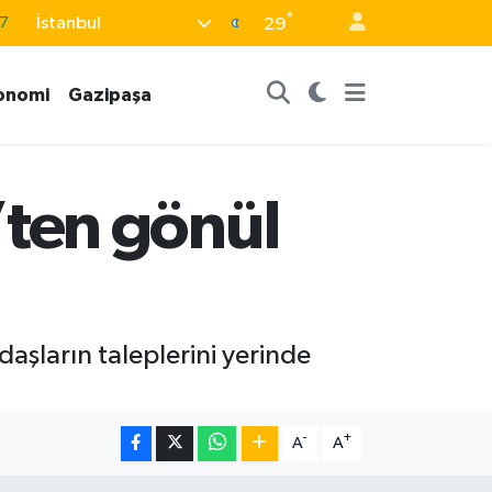
°
İstanbul
7
29
8
onomi
Gazipaşa
2
8
9
ten gönül
4
ların taleplerini yerinde
-
+
A
A