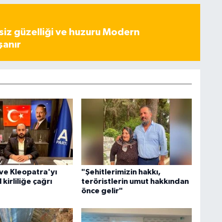
iz güzelliği ve huzuru Modern
şanır
ve Kleopatra'yı
"Şehitlerimizin hakkı,
 kirliliğe çağrı
teröristlerin umut hakkından
önce gelir"