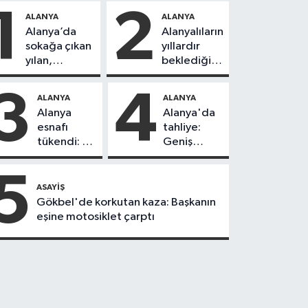
1
2
ALANYA
ALANYA
Alanya’da
Alanyalıların
sokağa çıkan
yıllardır
yılan,
beklediği
vatandaşı
yol askıdan
kovaladı
döndü
3
4
ALANYA
ALANYA
Alanya
Alanya'da
esnafı
tahliye:
tükendi: 1
Geniş
ayda 150
güvenlik
dükkan
önlemi
5
kapandı
alındı
ASAYIŞ
Gökbel'de korkutan kaza: Başkanın
eşine motosiklet çarptı