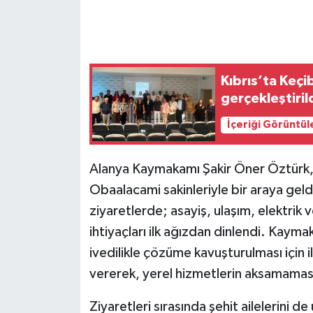
Kıbrıs’ta Keçi
gerçekleştiril
İçeriği Görüntül
Alanya Kaymakamı Şakir Öner Öztürk,
Obaalacami sakinleriyle bir araya geld
ziyaretlerde; asayiş, ulaşım, elektrik 
ihtiyaçları ilk ağızdan dinlendi. Kay
ivedilikle çözüme kavuşturulması için 
vererek, yerel hizmetlerin aksamaması 
Ziyaretleri sırasında şehit ailelerini