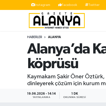
İnstagram
Facebook
Twitter
Alanya
İstanbul Nöbetçi Eczaneler
Asayiş
İstanbul Hava Durumu
HABERLER
ALANYA
Bölge
İstanbul Trafik Yoğunluk Haritası
Alanya’da K
Siyaset
Süper Lig Puan Durumu ve Fikstür
köprüsü
Spor
Tüm Manşetler
Kaymakam Şakir Öner Öztürk, O
Turizm
Son Dakika Haberleri
dinleyerek çözüm için kurum mü
Ekonomi
Haber Arşivi
19.06.2026 - 14:14
1 DK
YAYINLANMA
OKUNMA SÜRESI
Gazipaşa