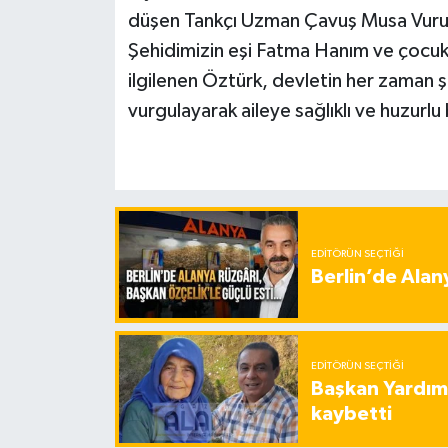
düşen Tankçı Uzman Çavuş Musa Vuruşka
Şehidimizin eşi Fatma Hanım ve çocukl
ilgilenen Öztürk, devletin her zaman 
vurgulayarak aileye sağlıklı ve huzurlu 
EDITÖRÜN SEÇTIĞI
Berlin’de Alan
EDITÖRÜN SEÇTIĞI
Başkan Yardımc
kaybetti