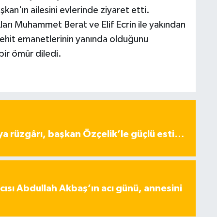
n'ın ailesini evlerinde ziyaret etti.
arı Muhammet Berat ve Elif Ecrin ile yakından
şehit emanetlerinin yanında olduğunu
bir ömür diledi.
ya rüzgârı, başkan Özçelik’le güçlü esti…
ısı Abdullah Akbaş’ın acı günü, annesini