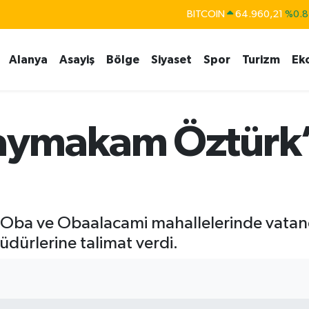
BITCOIN
64.960,21
%0.8
DOLAR
47,7436
%0.1
Alanya
Asayiş
Bölge
Siyaset
Spor
Turizm
Ek
EURO
55,2510
%0.3
STERLİN
64,4811
%0.3
GRAM ALTIN
6648.99
%2.5
aymakam Öztürk’
BİST100
13.779
%-1
ba ve Obaalacami mahallelerinde vatandaş
dürlerine talimat verdi.