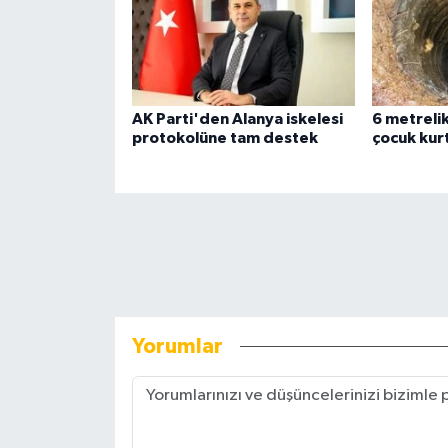
AK Parti'den Alanya iskelesi
6 metreli
protokolüne tam destek
çocuk kurt
Yorumlar