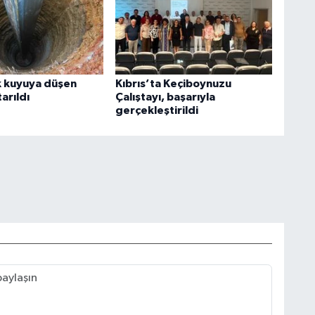
k kuyuya düşen
Kıbrıs’ta Keçiboynuzu
arıldı
Çalıştayı, başarıyla
gerçekleştirildi