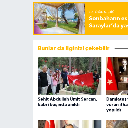
EDITÖRÜN SEÇTIĞI
Sonbaharın eşs
Saraylar’da ya
Bunlar da ilginizi çekebilir
Şehit Abdullah Ümit Sercan,
Damlataş 
kabri başında anıldı
vuran ithal
yapıldı