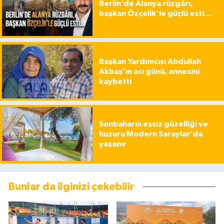
Berlin’de Alanya rüzgârı,
başkan Özçelik’le güçlü esti…
Başkan Yardımcısı Abdullah
Akbaş’ın acı günü, annesini
kaybetti
Sonbaharın eşsiz güzelliği ve
huzuru Modern Saraylar’da
yaşanır
Bunlar da ilginizi çekebilir