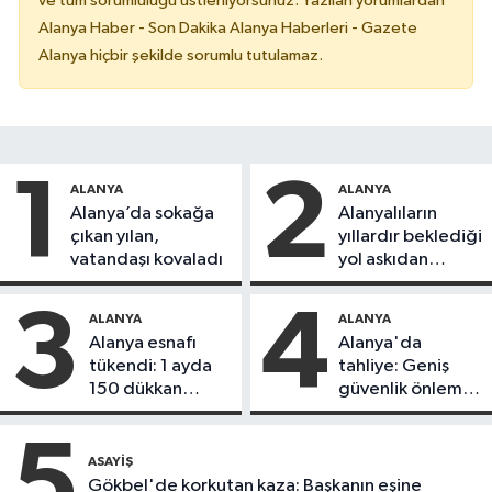
ve tüm sorumluluğu üstleniyorsunuz. Yazılan yorumlardan
Alanya Haber - Son Dakika Alanya Haberleri - Gazete
Alanya hiçbir şekilde sorumlu tutulamaz.
1
2
ALANYA
ALANYA
Alanya’da sokağa
Alanyalıların
çıkan yılan,
yıllardır beklediği
vatandaşı kovaladı
yol askıdan
döndü
3
4
ALANYA
ALANYA
Alanya esnafı
Alanya'da
tükendi: 1 ayda
tahliye: Geniş
150 dükkan
güvenlik önlemi
kapandı
alındı
5
ASAYIŞ
Gökbel'de korkutan kaza: Başkanın eşine