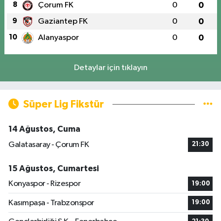
8
Çorum FK
0
0
9
Gaziantep FK
0
0
10
Alanyaspor
0
0
Detaylar için tıklayın
Süper Lig Fikstür
14 Ağustos, Cuma
Galatasaray - Çorum FK
21:30
15 Ağustos, Cumartesi
Konyaspor - Rizespor
19:00
Kasımpaşa - Trabzonspor
19:00