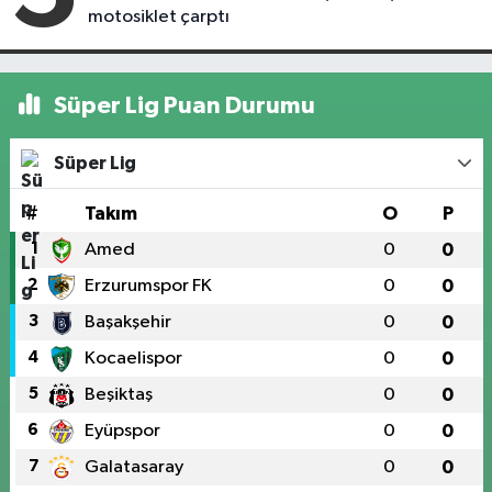
motosiklet çarptı
Süper Lig Puan Durumu
Süper Lig
#
Takım
O
P
1
Amed
0
0
2
Erzurumspor FK
0
0
3
Başakşehir
0
0
4
Kocaelispor
0
0
5
Beşiktaş
0
0
6
Eyüpspor
0
0
7
Galatasaray
0
0