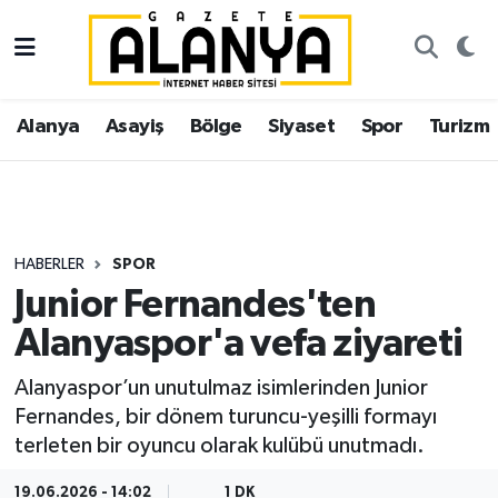
Alanya
İstanbul Nöbetçi Eczaneler
Alanya
Asayiş
Bölge
Siyaset
Spor
Turizm
Asayiş
İstanbul Hava Durumu
Bölge
İstanbul Trafik Yoğunluk Haritası
Siyaset
Süper Lig Puan Durumu ve Fikstür
HABERLER
SPOR
Junior Fernandes'ten
Spor
Tüm Manşetler
Alanyaspor'a vefa ziyareti
Turizm
Son Dakika Haberleri
Alanyaspor’un unutulmaz isimlerinden Junior
Fernandes, bir dönem turuncu-yeşilli formayı
Ekonomi
Haber Arşivi
terleten bir oyuncu olarak kulübü unutmadı.
Gazipaşa
19.06.2026 - 14:02
1 DK