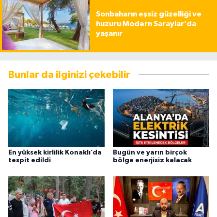
Sonbaharın eşsiz güzelliği ve
huzuru Modern Saraylar’da
yaşanır
Bunlar da ilginizi çekebilir
En yüksek kirlilik Konaklı’da
Bugün ve yarın birçok
tespit edildi
bölge enerjisiz kalacak