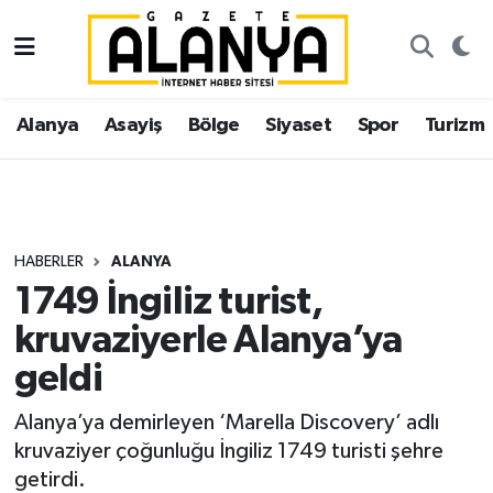
Alanya
İstanbul Nöbetçi Eczaneler
Alanya
Asayiş
Bölge
Siyaset
Spor
Turizm
Asayiş
İstanbul Hava Durumu
Bölge
İstanbul Trafik Yoğunluk Haritası
Siyaset
Süper Lig Puan Durumu ve Fikstür
HABERLER
ALANYA
1749 İngiliz turist,
Spor
Tüm Manşetler
kruvaziyerle Alanya’ya
Turizm
Son Dakika Haberleri
geldi
Ekonomi
Haber Arşivi
Alanya’ya demirleyen ‘Marella Discovery’ adlı
kruvaziyer çoğunluğu İngiliz 1749 turisti şehre
Gazipaşa
getirdi.