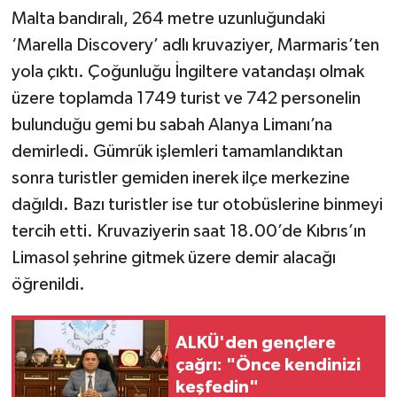
Malta bandıralı, 264 metre uzunluğundaki
‘Marella Discovery’ adlı kruvaziyer, Marmaris’ten
yola çıktı. Çoğunluğu İngiltere vatandaşı olmak
üzere toplamda 1749 turist ve 742 personelin
bulunduğu gemi bu sabah Alanya Limanı’na
demirledi. Gümrük işlemleri tamamlandıktan
sonra turistler gemiden inerek ilçe merkezine
dağıldı. Bazı turistler ise tur otobüslerine binmeyi
tercih etti. Kruvaziyerin saat 18.00’de Kıbrıs’ın
Limasol şehrine gitmek üzere demir alacağı
öğrenildi.
ALKÜ'den gençlere
çağrı: "Önce kendinizi
keşfedin"