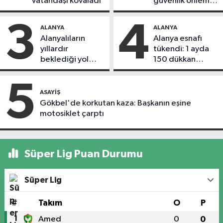
vatandaşı kovaladı
güvenlik önlemi
alındı
3
4
ALANYA
ALANYA
Alanyalıların
Alanya esnafı
yıllardır
tükendi: 1 ayda
beklediği yol
150 dükkan
askıdan döndü
kapandı
5
ASAYIŞ
Gökbel'de korkutan kaza: Başkanın eşine
motosiklet çarptı
Süper Lig Puan Durumu
Süper Lig
#
Takım
O
P
1
Amed
0
0