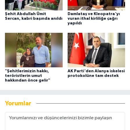
Şehit Abdullah Ümit
Damlataş ve Kleopatra'yı
Sercan, kabri başında anıldı
vuran ithal kirliliğe çağrı
yapıldı
"Şehitlerimizin hakkı,
AK Parti'den Alanya iskelesi
teröristlerin umut
protokolüne tam destek
hakkından önce gelir"
Yorumlar