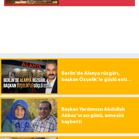
Berlin’de Alanya rüzgârı,
başkan Özçelik’le güçlü esti…
Başkan Yardımcısı Abdullah
Akbaş’ın acı günü, annesini
kaybetti