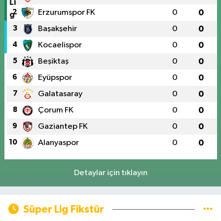
2
Erzurumspor FK
0
0
3
Başakşehir
0
0
4
Kocaelispor
0
0
5
Beşiktaş
0
0
6
Eyüpspor
0
0
7
Galatasaray
0
0
8
Çorum FK
0
0
9
Gaziantep FK
0
0
10
Alanyaspor
0
0
Detaylar için tıklayın
Süper Lig Fikstür