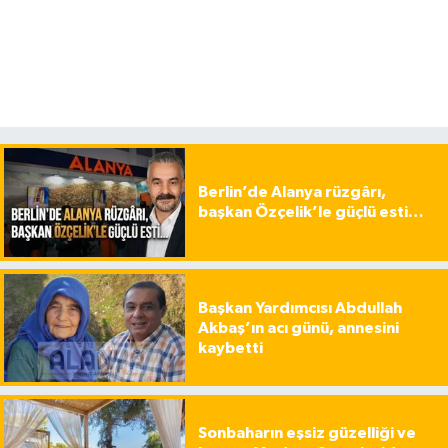
Berlin’de Alanya rüzgârı,
başkan Özçelik’le güçlü esti…
Başkan Yardımcısı Abdullah
Akbaş’ın acı günü, annesini
kaybetti
Sonbaharın eşsiz güzelliği ve