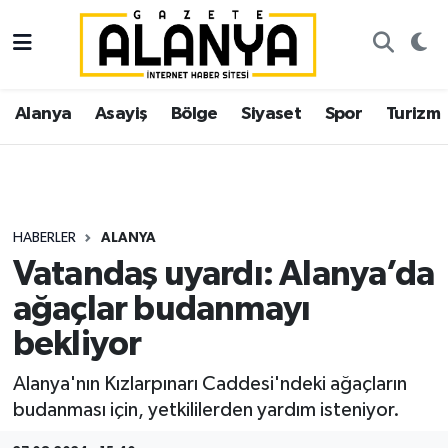
Alanya
İstanbul Nöbetçi Eczaneler
Alanya
Asayiş
Bölge
Siyaset
Spor
Turizm
Asayiş
İstanbul Hava Durumu
Bölge
İstanbul Trafik Yoğunluk Haritası
Siyaset
Süper Lig Puan Durumu ve Fikstür
HABERLER
ALANYA
Vatandaş uyardı: Alanya’da
Spor
Tüm Manşetler
ağaçlar budanmayı
Turizm
Son Dakika Haberleri
bekliyor
Ekonomi
Haber Arşivi
Alanya'nın Kızlarpınarı Caddesi'ndeki ağaçların
budanması için, yetkililerden yardım isteniyor.
Gazipaşa