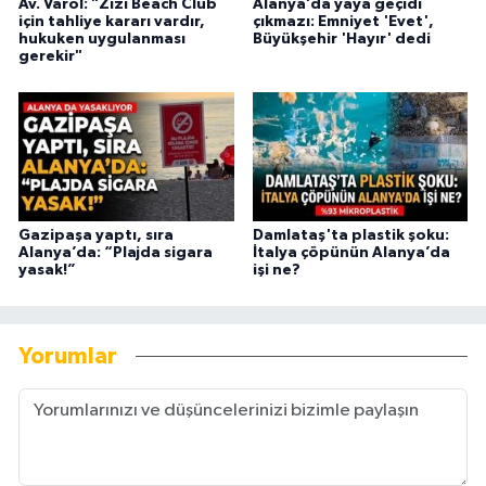
Av. Varol: "Zizi Beach Club
Alanya’da yaya geçidi
için tahliye kararı vardır,
çıkmazı: Emniyet 'Evet',
hukuken uygulanması
Büyükşehir 'Hayır' dedi
gerekir"
Gazipaşa yaptı, sıra
Damlataş'ta plastik şoku:
Alanya’da: “Plajda sigara
İtalya çöpünün Alanya’da
yasak!”
işi ne?
Yorumlar