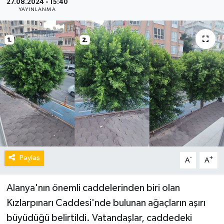
27.08.2024 - 15:40
YAYINLANMA
Paylaş
-
+
A
A
Alanya'nın önemli caddelerinden biri olan
Kızlarpınarı Caddesi'nde bulunan ağaçların aşırı
büyüdüğü belirtildi. Vatandaşlar, caddedeki