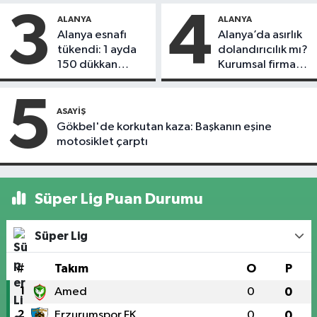
3
4
ALANYA
ALANYA
Alanya esnafı
Alanya’da asırlık
tükendi: 1 ayda
dolandırıcılık mı?
150 dükkan
Kurumsal firma
kapandı
Remax Metro
hedefte, kiracı
5
daireyi sattı!
ASAYIŞ
Gökbel'de korkutan kaza: Başkanın eşine
motosiklet çarptı
Süper Lig Puan Durumu
Süper Lig
#
Takım
O
P
1
Amed
0
0
2
Erzurumspor FK
0
0