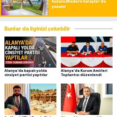
huzuru Modern Saraylar’da
yaşanır
Bunlar da ilginizi çekebilir
Alanya’da kapalı yolda
Alanya’da Kurum Amirleri
cinsiyet partisi yaptılar
Toplantısı düzenlendi