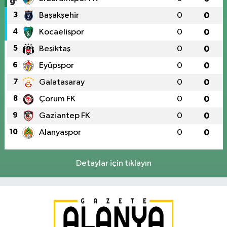
3
Başakşehir
0
0
4
Kocaelispor
0
0
5
Beşiktaş
0
0
6
Eyüpspor
0
0
7
Galatasaray
0
0
8
Çorum FK
0
0
9
Gaziantep FK
0
0
10
Alanyaspor
0
0
Detaylar için tıklayın