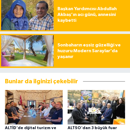
Başkan Yardımcısı Abdullah
Akbaş’ın acı günü, annesini
kaybetti
Sonbaharın eşsiz güzelliği ve
huzuru Modern Saraylar’da
yaşanır
Bunlar da ilginizi çekebilir
ALTİD'de dijital turizm ve
ALTSO'dan 3 büyük fuar