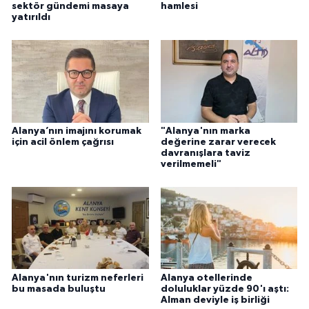
sektör gündemi masaya
hamlesi
yatırıldı
Alanya’nın imajını korumak
"Alanya'nın marka
için acil önlem çağrısı
değerine zarar verecek
davranışlara taviz
verilmemeli"
Alanya'nın turizm neferleri
Alanya otellerinde
bu masada buluştu
doluluklar yüzde 90'ı aştı:
Alman deviyle iş birliği