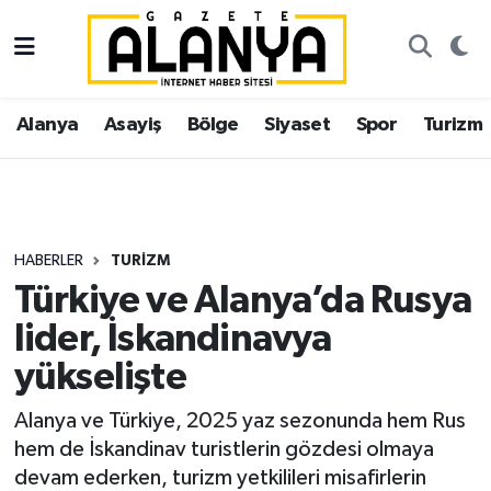
Alanya
İstanbul Nöbetçi Eczaneler
Alanya
Asayiş
Bölge
Siyaset
Spor
Turizm
Asayiş
İstanbul Hava Durumu
Bölge
İstanbul Trafik Yoğunluk Haritası
Siyaset
Süper Lig Puan Durumu ve Fikstür
HABERLER
TURIZM
Türkiye ve Alanya’da Rusya
Spor
Tüm Manşetler
lider, İskandinavya
Turizm
Son Dakika Haberleri
yükselişte
Ekonomi
Haber Arşivi
Alanya ve Türkiye, 2025 yaz sezonunda hem Rus
hem de İskandinav turistlerin gözdesi olmaya
Gazipaşa
devam ederken, turizm yetkilileri misafirlerin