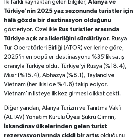
İki farklı kaynaktan gelen bilgiler,
Alanya ve
Türkiye'nin 2025 yaz sezonunda turistler için
hâlâ gözde bir destinasyon olduğunu
gösteriyor. Özellikle
Rus turistler arasında
Türkiye açık ara liderliğini sürdürüyor.
Rusya
Tur Operatörleri Birliği (ATOR) verilerine göre,
2025'in en popüler destinasyonu %35'lik satış
oranıyla Türkiye oldu. Türkiye'yi Rusya (%18.4),
Mısır (%15.4), Abhazya (%8.1), Tayland ve
Vietnam (her ikisi de %4.6) takip ediyor.
Vietnam'ın listeye ilk kez girmesi dikkat çekti.
Diğer yandan, Alanya Turizm ve Tanıtma Vakfı
(ALTAV) Yönetim Kurulu Üyesi Şükrü Cimrin,
İskandinav ülkelerinden gelen turist
rezervasyonlarında ciddi bir artış
olduğunu