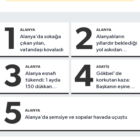
1
2
ALANYA
ALANYA
Alanya’da sokağa
Alanyalıların
çıkan yılan,
yıllardır beklediği
vatandaşı kovaladı
yol askıdan
döndü
3
4
ALANYA
ASAYIŞ
Alanya esnafı
Gökbel'de
tükendi: 1 ayda
korkutan kaza:
150 dükkan
Başkanın eşine
kapandı
motosiklet çarptı
5
ALANYA
Alanya’da şemsiye ve sopalar havada uçuştu