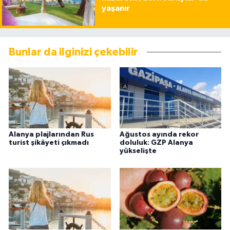
yaşanır
Bunlar da ilginizi çekebilir
Alanya plajlarından Rus
Ağustos ayında rekor
turist şikâyeti çıkmadı
doluluk: GZP Alanya
yükselişte