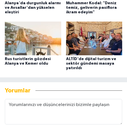
Alanya'da durgunluk alarmı
Muhammer Kodal: "Deniz
ve Avsallar'dan yükselen
temiz, geliverin pasiflora
eleştiri
ikram edeyim"
Rus turistlerin gözdesi
ALTİD'de dijital turizm ve
Alanya ve Kemer oldu
sektör gündemi masaya
yatırıldı
Yorumlar