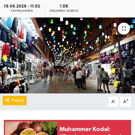
19.06.2026 - 11:02
1 DK
YAYINLANMA
OKUNMA SÜRESI
Paylaş
-
+
A
A
Muhammer Kodal: