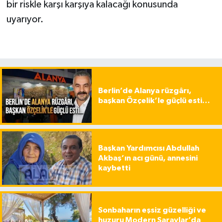
bir riskle karşı karşıya kalacağı konusunda
uyarıyor.
Berlin’de Alanya rüzgârı,
başkan Özçelik’le güçlü esti…
Başkan Yardımcısı Abdullah
Akbaş’ın acı günü, annesini
kaybetti
Sonbaharın eşsiz güzelliği ve
huzuru Modern Saraylar’da