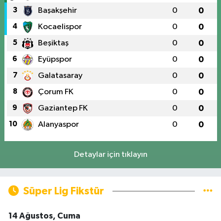
3
Başakşehir
0
0
4
Kocaelispor
0
0
5
Beşiktaş
0
0
6
Eyüpspor
0
0
7
Galatasaray
0
0
8
Çorum FK
0
0
9
Gaziantep FK
0
0
10
Alanyaspor
0
0
Detaylar için tıklayın
Süper Lig Fikstür
14 Ağustos, Cuma