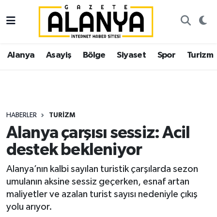
Alanya
İstanbul Nöbetçi Eczaneler
Alanya
Asayiş
Bölge
Siyaset
Spor
Turizm
Asayiş
İstanbul Hava Durumu
Bölge
İstanbul Trafik Yoğunluk Haritası
Siyaset
Süper Lig Puan Durumu ve Fikstür
HABERLER
TURIZM
Alanya çarşısı sessiz: Acil
Spor
Tüm Manşetler
destek bekleniyor
Turizm
Son Dakika Haberleri
Alanya’nın kalbi sayılan turistik çarşılarda sezon
umulanın aksine sessiz geçerken, esnaf artan
Ekonomi
Haber Arşivi
maliyetler ve azalan turist sayısı nedeniyle çıkış
yolu arıyor.
Gazipaşa