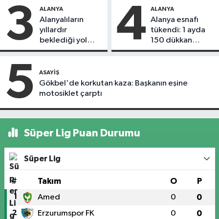
3
4
ALANYA
ALANYA
Alanyalıların
Alanya esnafı
yıllardır
tükendi: 1 ayda
beklediği yol
150 dükkan
askıdan döndü
kapandı
5
ASAYIŞ
Gökbel'de korkutan kaza: Başkanın eşine
motosiklet çarptı
Süper Lig Puan Durumu
Süper Lig
#
Takım
O
P
1
Amed
0
0
2
Erzurumspor FK
0
0