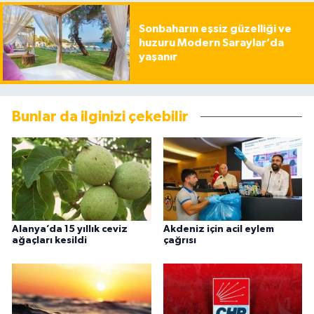
Sonbaharın eşsiz güzelliği ve
huzuru Modern Saraylar’da
yaşanır
Bunlar da ilginizi çekebilir
Alanya’da 15 yıllık ceviz
Akdeniz için acil eylem
ağaçları kesildi
çağrısı