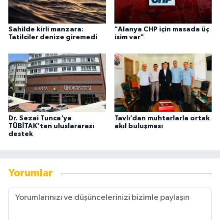
Sahilde kirli manzara:
"Alanya CHP için masada üç
Tatilciler denize giremedi
isim var"
Dr. Sezai Tunca'ya
Tavlı’dan muhtarlarla ortak
TÜBİTAK'tan uluslararası
akıl buluşması
destek
Yorumlar