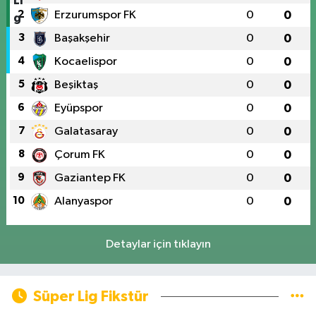
2
Erzurumspor FK
0
0
3
Başakşehir
0
0
4
Kocaelispor
0
0
5
Beşiktaş
0
0
6
Eyüpspor
0
0
7
Galatasaray
0
0
8
Çorum FK
0
0
9
Gaziantep FK
0
0
10
Alanyaspor
0
0
Detaylar için tıklayın
Süper Lig Fikstür