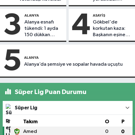
döndü
3
4
ALANYA
ASAYIŞ
Alanya esnafı
Gökbel'de
tükendi: 1 ayda
korkutan kaza:
150 dükkan
Başkanın eşine
kapandı
motosiklet çarptı
5
ALANYA
Alanya’da şemsiye ve sopalar havada uçuştu
Süper Lig Puan Durumu
Süper Lig
#
Takım
O
P
1
Amed
0
0