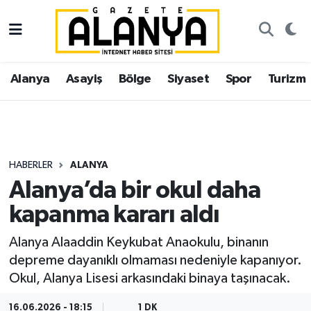
Alanya
İstanbul Nöbetçi Eczaneler
Alanya
Asayiş
Bölge
Siyaset
Spor
Turizm
Asayiş
İstanbul Hava Durumu
Bölge
İstanbul Trafik Yoğunluk Haritası
Siyaset
Süper Lig Puan Durumu ve Fikstür
HABERLER
ALANYA
Alanya’da bir okul daha
Spor
Tüm Manşetler
kapanma kararı aldı
Turizm
Son Dakika Haberleri
Alanya Alaaddin Keykubat Anaokulu, binanın
depreme dayanıklı olmaması nedeniyle kapanıyor.
Ekonomi
Haber Arşivi
Okul, Alanya Lisesi arkasındaki binaya taşınacak.
Gazipaşa
16.06.2026 - 18:15
1 DK