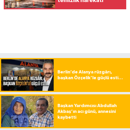
temizlik harekatı
Berlin’de Alanya rüzgârı,
başkan Özçelik’le güçlü esti…
Başkan Yardımcısı Abdullah
Akbaş’ın acı günü, annesini
kaybetti