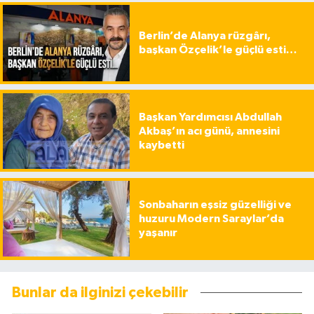
Berlin’de Alanya rüzgârı,
başkan Özçelik’le güçlü esti…
Başkan Yardımcısı Abdullah
Akbaş’ın acı günü, annesini
kaybetti
Sonbaharın eşsiz güzelliği ve
huzuru Modern Saraylar’da
yaşanır
Bunlar da ilginizi çekebilir