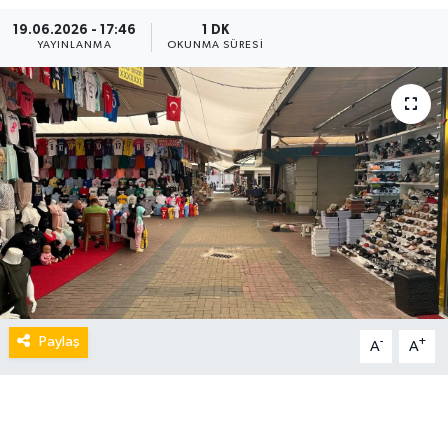
19.06.2026 - 17:46
1 DK
YAYINLANMA
OKUNMA SÜRESI
Paylaş
-
+
A
A