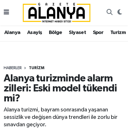
Alanya
İstanbul Nöbetçi Eczaneler
Alanya
Asayiş
Bölge
Siyaset
Spor
Turizm
Asayiş
İstanbul Hava Durumu
Bölge
İstanbul Trafik Yoğunluk Haritası
Siyaset
Süper Lig Puan Durumu ve Fikstür
HABERLER
TURIZM
Alanya turizminde alarm
Spor
Tüm Manşetler
zilleri: Eski model tükendi
Turizm
Son Dakika Haberleri
mi?
Ekonomi
Haber Arşivi
Alanya turizmi, bayram sonrasında yaşanan
sessizlik ve değişen dünya trendleri ile zorlu bir
Gazipaşa
sınavdan geçiyor.