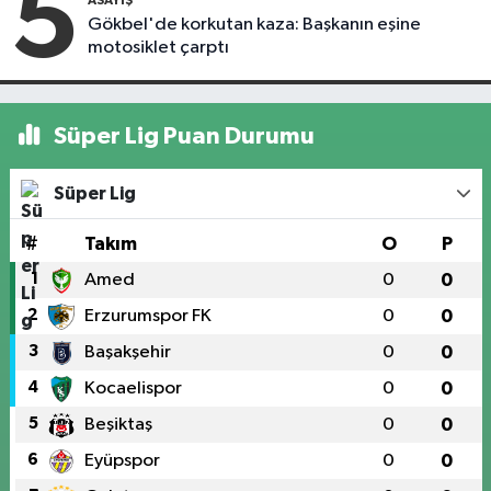
5
Gökbel'de korkutan kaza: Başkanın eşine
motosiklet çarptı
Süper Lig Puan Durumu
Süper Lig
#
Takım
O
P
1
Amed
0
0
2
Erzurumspor FK
0
0
3
Başakşehir
0
0
4
Kocaelispor
0
0
5
Beşiktaş
0
0
6
Eyüpspor
0
0