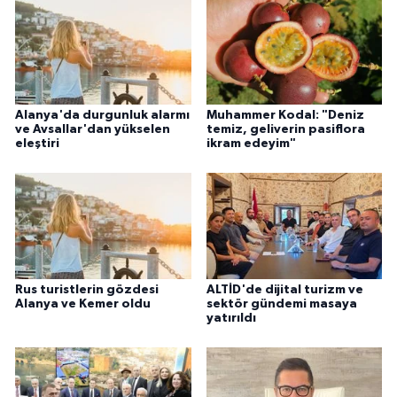
Alanya'da durgunluk alarmı
Muhammer Kodal: "Deniz
ve Avsallar'dan yükselen
temiz, geliverin pasiflora
eleştiri
ikram edeyim"
Rus turistlerin gözdesi
ALTİD'de dijital turizm ve
Alanya ve Kemer oldu
sektör gündemi masaya
yatırıldı