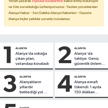
Yorum yazarak
topluluk kurallarımızı
kabul etmiş bulunuyor
ve tüm sorumluluğu üstleniyorsunuz. Yazılan yorumlardan
Alanya Haber - Son Dakika Alanya Haberleri - Gazete
Alanya hiçbir şekilde sorumlu tutulamaz.
1
2
ALANYA
ALANYA
Alanya’da sokağa
Alanya'da
çıkan yılan,
tahliye: Geniş
vatandaşı kovaladı
güvenlik önlemi
alındı
3
4
ALANYA
ALANYA
Alanyalıların
Alanya esnafı
yıllardır
tükendi: 1 ayda
beklediği yol
150 dükkan
askıdan döndü
kapandı
ASAYIŞ