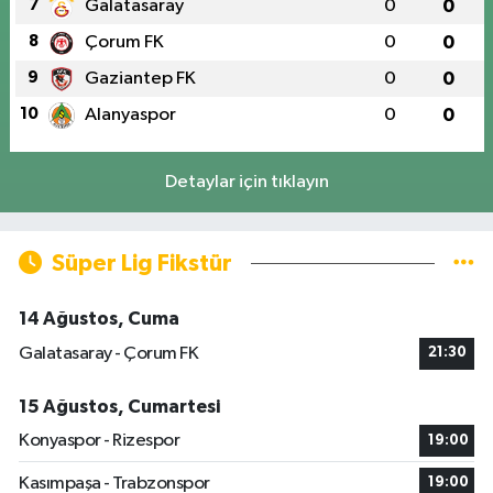
7
Galatasaray
0
0
8
Çorum FK
0
0
9
Gaziantep FK
0
0
10
Alanyaspor
0
0
Detaylar için tıklayın
Süper Lig Fikstür
14 Ağustos, Cuma
Galatasaray - Çorum FK
21:30
15 Ağustos, Cumartesi
Konyaspor - Rizespor
19:00
Kasımpaşa - Trabzonspor
19:00