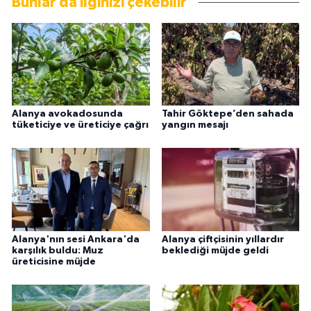
Bunlar da ilginizi çekebilir
Alanya avokadosunda
Tahir Göktepe’den sahada
tüketiciye ve üreticiye çağrı
yangın mesajı
Alanya'nın sesi Ankara'da
Alanya çiftçisinin yıllardır
karşılık buldu: Muz
beklediği müjde geldi
üreticisine müjde