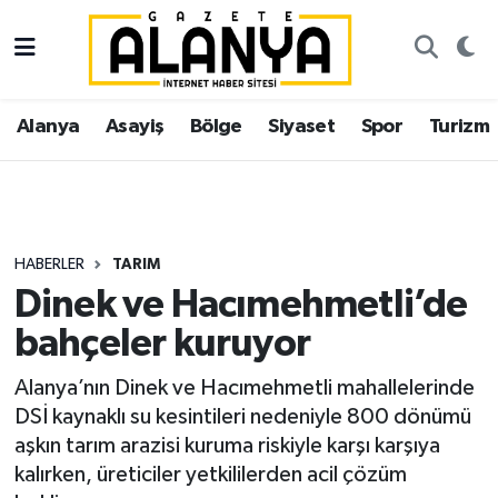
Alanya
İstanbul Nöbetçi Eczaneler
Alanya
Asayiş
Bölge
Siyaset
Spor
Turizm
Asayiş
İstanbul Hava Durumu
Bölge
İstanbul Trafik Yoğunluk Haritası
Siyaset
Süper Lig Puan Durumu ve Fikstür
HABERLER
TARIM
Dinek ve Hacımehmetli’de
Spor
Tüm Manşetler
bahçeler kuruyor
Turizm
Son Dakika Haberleri
Alanya’nın Dinek ve Hacımehmetli mahallelerinde
DSİ kaynaklı su kesintileri nedeniyle 800 dönümü
Ekonomi
Haber Arşivi
aşkın tarım arazisi kuruma riskiyle karşı karşıya
kalırken, üreticiler yetkililerden acil çözüm
Gazipaşa