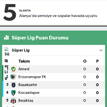
5
ALANYA
Alanya’da şemsiye ve sopalar havada uçuştu
Süper Lig Puan Durumu
Süper Lig
#
Takım
O
P
1
Amed
0
0
2
Erzurumspor FK
0
0
3
Başakşehir
0
0
4
Kocaelispor
0
0
5
Beşiktaş
0
0