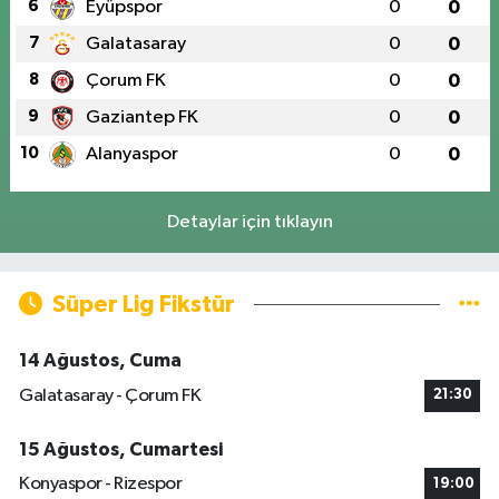
6
Eyüpspor
0
0
7
Galatasaray
0
0
8
Çorum FK
0
0
9
Gaziantep FK
0
0
10
Alanyaspor
0
0
Detaylar için tıklayın
Süper Lig Fikstür
14 Ağustos, Cuma
Galatasaray - Çorum FK
21:30
15 Ağustos, Cumartesi
Konyaspor - Rizespor
19:00