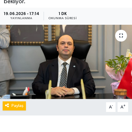
bekliyor.
19.06.2026 - 17:14
1 DK
YAYINLANMA
OKUNMA SÜRESI
Paylaş
-
+
A
A