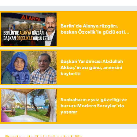
Berlin’de Alanya rüzgârı,
başkan Özçelik’le güçlü esti…
Başkan Yardımcısı Abdullah
Akbaş’ın acı günü, annesini
kaybetti
Sonbaharın eşsiz güzelliği ve
huzuru Modern Saraylar’da
yaşanır