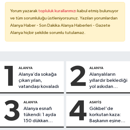
Yorum yazarak
topluluk kurallarımızı
kabul etmiş bulunuyor
ve tüm sorumluluğu üstleniyorsunuz. Yazılan yorumlardan
Alanya Haber - Son Dakika Alanya Haberleri - Gazete
Alanya hiçbir şekilde sorumlu tutulamaz.
1
2
ALANYA
ALANYA
Alanya’da sokağa
Alanyalıların
çıkan yılan,
yıllardır beklediği
vatandaşı kovaladı
yol askıdan
döndü
3
4
ALANYA
ASAYIŞ
Alanya esnafı
Gökbel'de
tükendi: 1 ayda
korkutan kaza:
150 dükkan
Başkanın eşine
kapandı
motosiklet çarptı