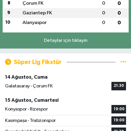
8
Çorum FK
0
0
9
Gaziantep FK
0
0
10
Alanyaspor
0
0
Detaylar için tıklayın
Süper Lig Fikstür
14 Ağustos, Cuma
Galatasaray - Çorum FK
21:30
15 Ağustos, Cumartesi
Konyaspor - Rizespor
19:00
Kasımpaşa - Trabzonspor
19:00