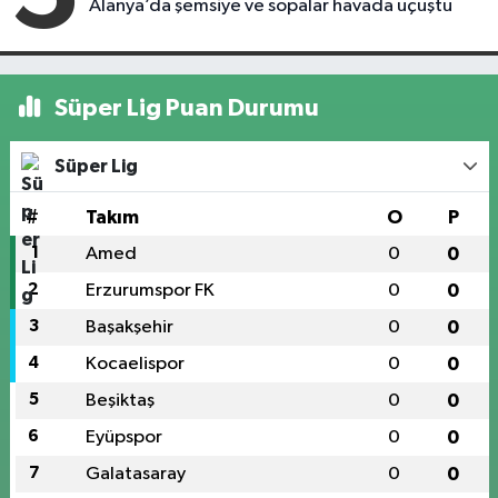
Alanya’da şemsiye ve sopalar havada uçuştu
Süper Lig Puan Durumu
Süper Lig
#
Takım
O
P
1
Amed
0
0
2
Erzurumspor FK
0
0
3
Başakşehir
0
0
4
Kocaelispor
0
0
5
Beşiktaş
0
0
6
Eyüpspor
0
0
7
Galatasaray
0
0