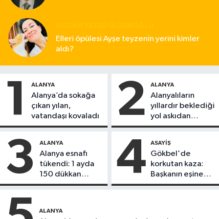
VILDAN YAZAR ÜLGENOĞLU
Elleri öpülesi Ayşe teyzenin yerini kimler
aldı?
1
2
ALANYA
ALANYA
Alanya’da sokağa
Alanyalıların
çıkan yılan,
yıllardır beklediği
vatandaşı kovaladı
yol askıdan
döndü
3
4
ALANYA
ASAYIŞ
Alanya esnafı
Gökbel'de
tükendi: 1 ayda
korkutan kaza:
150 dükkan
Başkanın eşine
kapandı
motosiklet çarptı
5
ALANYA