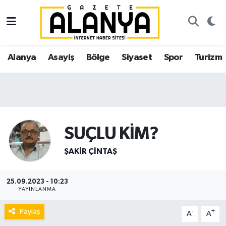
Alanya
İstanbul Nöbetçi Eczaneler
Alanya
Asayiş
Bölge
Siyaset
Spor
Turizm
Asayiş
İstanbul Hava Durumu
Bölge
İstanbul Trafik Yoğunluk Haritası
Siyaset
Süper Lig Puan Durumu ve Fikstür
SUÇLU KİM?
Spor
Tüm Manşetler
ŞAKIR ÇINTAŞ
Turizm
Son Dakika Haberleri
25.09.2023 - 10:23
YAYINLANMA
Ekonomi
Haber Arşivi
Paylaş
-
+
A
A
Gazipaşa