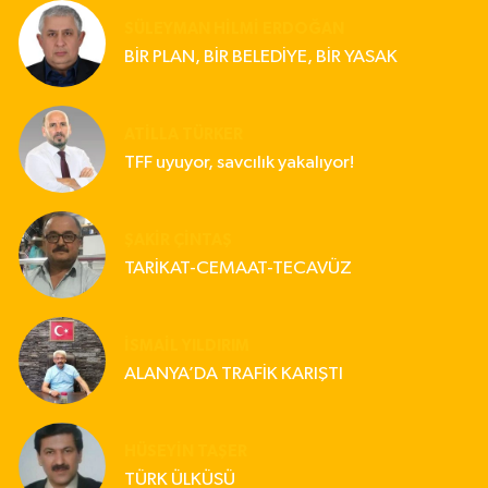
SÜLEYMAN HILMI ERDOĞAN
BİR PLAN, BİR BELEDİYE, BİR YASAK
ATILLA TÜRKER
TFF uyuyor, savcılık yakalıyor!
ŞAKIR ÇINTAŞ
TARİKAT-CEMAAT-TECAVÜZ
İSMAIL YILDIRIM
ALANYA’DA TRAFİK KARIŞTI
HÜSEYIN TAŞER
TÜRK ÜLKÜSÜ