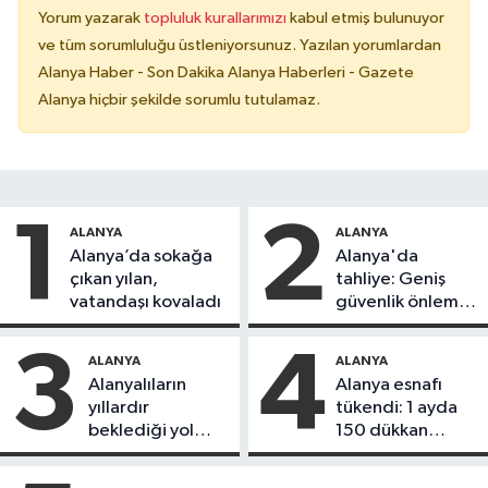
Yorum yazarak
topluluk kurallarımızı
kabul etmiş bulunuyor
ve tüm sorumluluğu üstleniyorsunuz. Yazılan yorumlardan
Alanya Haber - Son Dakika Alanya Haberleri - Gazete
Alanya hiçbir şekilde sorumlu tutulamaz.
1
2
ALANYA
ALANYA
Alanya’da sokağa
Alanya'da
çıkan yılan,
tahliye: Geniş
vatandaşı kovaladı
güvenlik önlemi
alındı
3
4
ALANYA
ALANYA
Alanyalıların
Alanya esnafı
yıllardır
tükendi: 1 ayda
beklediği yol
150 dükkan
askıdan döndü
kapandı