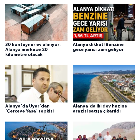
30 konteyner ev alınıyor:
Alanya dikkat! Benzine
Alanya merkeze 20
gece yarısı zam geliyor
kilometre olacak
Alanya'da Uyar'dan
Alanya'da iki dev hazine
'Çerçeve Yasa' tepkisi
arazisi satışa çıkarıldı