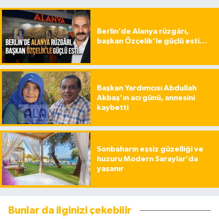
Berlin’de Alanya rüzgârı,
başkan Özçelik’le güçlü esti…
Başkan Yardımcısı Abdullah
Akbaş’ın acı günü, annesini
kaybetti
Sonbaharın eşsiz güzelliği ve
huzuru Modern Saraylar’da
yaşanır
Bunlar da ilginizi çekebilir