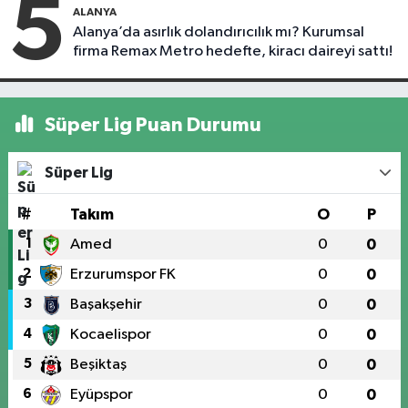
5
ALANYA
Alanya’da asırlık dolandırıcılık mı? Kurumsal
firma Remax Metro hedefte, kiracı daireyi sattı!
Süper Lig Puan Durumu
Süper Lig
#
Takım
O
P
1
Amed
0
0
2
Erzurumspor FK
0
0
3
Başakşehir
0
0
4
Kocaelispor
0
0
5
Beşiktaş
0
0
6
Eyüpspor
0
0