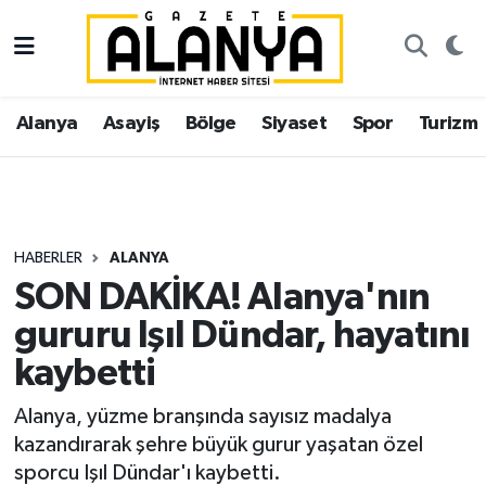
Alanya
İstanbul Nöbetçi Eczaneler
Alanya
Asayiş
Bölge
Siyaset
Spor
Turizm
Asayiş
İstanbul Hava Durumu
Bölge
İstanbul Trafik Yoğunluk Haritası
Siyaset
Süper Lig Puan Durumu ve Fikstür
HABERLER
ALANYA
SON DAKİKA! Alanya'nın
Spor
Tüm Manşetler
gururu Işıl Dündar, hayatını
Turizm
Son Dakika Haberleri
kaybetti
Ekonomi
Haber Arşivi
Alanya, yüzme branşında sayısız madalya
kazandırarak şehre büyük gurur yaşatan özel
Gazipaşa
sporcu Işıl Dündar'ı kaybetti.