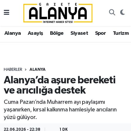
Alanya
İstanbul Nöbetçi Eczaneler
Alanya
Asayiş
Bölge
Siyaset
Spor
Turizm
Asayiş
İstanbul Hava Durumu
Bölge
İstanbul Trafik Yoğunluk Haritası
Siyaset
Süper Lig Puan Durumu ve Fikstür
HABERLER
ALANYA
Alanya’da aşure bereketi
Spor
Tüm Manşetler
ve arıcılığa destek
Turizm
Son Dakika Haberleri
Cuma Pazarı’nda Muharrem ayı paylaşımı
yaşanırken, kırsal kalkınma hamlesiyle arıcıların
Ekonomi
Haber Arşivi
yüzü gülüyor.
Gazipaşa
22.06.2026 - 22:38
1 DK