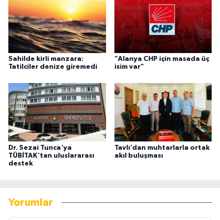
Sahilde kirli manzara:
"Alanya CHP için masada üç
Tatilciler denize giremedi
isim var"
Dr. Sezai Tunca'ya
Tavlı’dan muhtarlarla ortak
TÜBİTAK'tan uluslararası
akıl buluşması
destek
Yorumlar