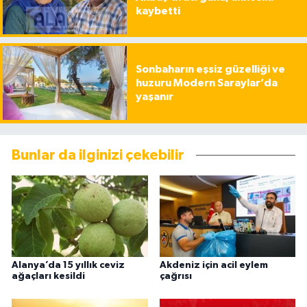
kaybetti
Sonbaharın eşsiz güzelliği ve
huzuru Modern Saraylar’da
yaşanır
Bunlar da ilginizi çekebilir
Alanya’da 15 yıllık ceviz
Akdeniz için acil eylem
ağaçları kesildi
çağrısı