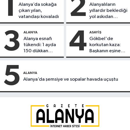
1
2
Alanya’da sokağa
Alanyalıların
çıkan yılan,
yıllardır beklediği
vatandaşı kovaladı
yol askıdan
döndü
3
4
ALANYA
ASAYIŞ
Alanya esnafı
Gökbel'de
tükendi: 1 ayda
korkutan kaza:
150 dükkan
Başkanın eşine
kapandı
motosiklet çarptı
5
ALANYA
Alanya’da şemsiye ve sopalar havada uçuştu