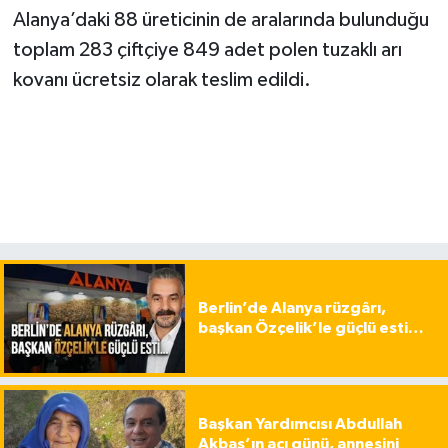
Alanya’daki 88 üreticinin de aralarında bulunduğu
toplam 283 çiftçiye 849 adet polen tuzaklı arı
kovanı ücretsiz olarak teslim edildi.
Berlin’de Alanya rüzgârı,
başkan Özçelik’le güçlü esti…
Başkan Yardımcısı Abdullah
Akbaş’ın acı günü, annesini