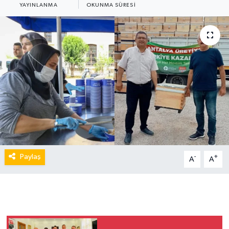
YAYINLANMA
OKUNMA SÜRESI
Paylaş
-
+
A
A