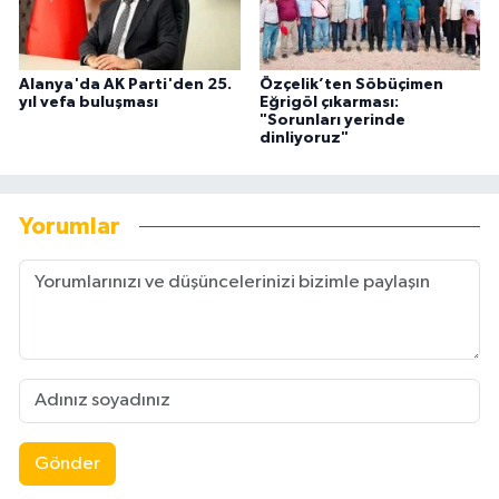
Alanya'da AK Parti'den 25.
Özçelik’ten Söbüçimen
yıl vefa buluşması
Eğrigöl çıkarması:
"Sorunları yerinde
dinliyoruz"
Yorumlar
Gönder