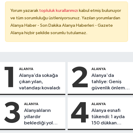
Yorum yazarak
topluluk kurallarımızı
kabul etmiş bulunuyor
ve tüm sorumluluğu üstleniyorsunuz. Yazılan yorumlardan
Alanya Haber - Son Dakika Alanya Haberleri - Gazete
Alanya hiçbir şekilde sorumlu tutulamaz.
1
2
ALANYA
ALANYA
Alanya’da sokağa
Alanya'da
çıkan yılan,
tahliye: Geniş
vatandaşı kovaladı
güvenlik önlemi
alındı
3
4
ALANYA
ALANYA
Alanyalıların
Alanya esnafı
yıllardır
tükendi: 1 ayda
beklediği yol
150 dükkan
askıdan döndü
kapandı