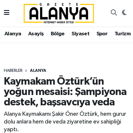
Alanya
İstanbul Nöbetçi Eczaneler
Alanya
Asayiş
Bölge
Siyaset
Spor
Turizm
Asayiş
İstanbul Hava Durumu
Bölge
İstanbul Trafik Yoğunluk Haritası
Siyaset
Süper Lig Puan Durumu ve Fikstür
HABERLER
ALANYA
Kaymakam Öztürk’ün
Spor
Tüm Manşetler
yoğun mesaisi: Şampiyona
Turizm
Son Dakika Haberleri
destek, başsavcıya veda
Ekonomi
Haber Arşivi
Alanya Kaymakamı Şakir Öner Öztürk, hem gurur
dolu anlara hem de veda ziyaretine ev sahipliği
Gazipaşa
yaptı.