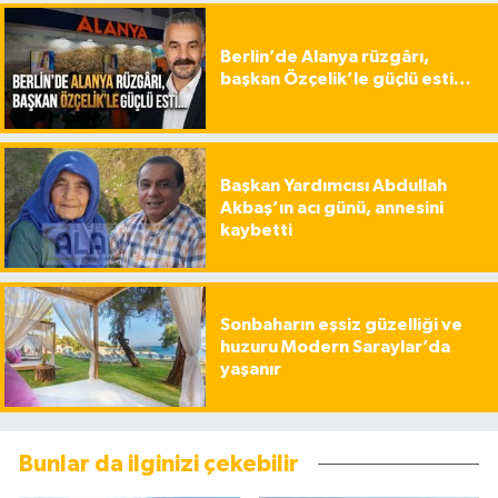
Berlin’de Alanya rüzgârı,
başkan Özçelik’le güçlü esti…
Başkan Yardımcısı Abdullah
Akbaş’ın acı günü, annesini
kaybetti
Sonbaharın eşsiz güzelliği ve
huzuru Modern Saraylar’da
yaşanır
Bunlar da ilginizi çekebilir