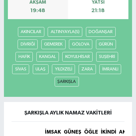
AKŞAM
YATSI
19:48
21:18
AKINCILAR
ALTINYAYLA(S)
DOĞANŞAR
DİVRİĞİ
GEMEREK
GÖLOVA
GÜRÜN
HAFİK
KANGAL
KOYULHİSAR
SUŞEHRİ
SİVAS
ULAŞ
YILDIZELİ
ZARA
İMRANLI
ŞARKIŞLA
ŞARKIŞLA AYLIK NAMAZ VAKITLERI
İMSAK
GÜNEŞ
ÖĞLE
İKINDI
AKŞA