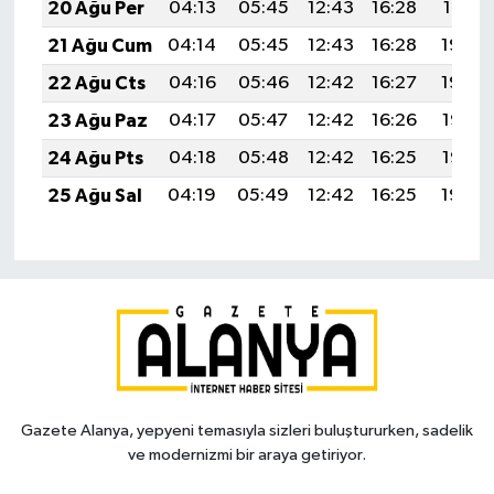
20 Ağu Per
04:13
05:45
12:43
16:28
19:31
21 Ağu Cum
04:14
05:45
12:43
16:28
19:30
22 Ağu Cts
04:16
05:46
12:42
16:27
19:29
23 Ağu Paz
04:17
05:47
12:42
16:26
19:27
24 Ağu Pts
04:18
05:48
12:42
16:25
19:26
25 Ağu Sal
04:19
05:49
12:42
16:25
19:24
Gazete Alanya, yepyeni temasıyla sizleri buluştururken, sadelik
ve modernizmi bir araya getiriyor.