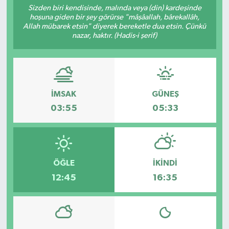
Sizden biri kendisinde, malında veya (din) kardeşinde
hoşuna giden bir şey görürse "mâşâallah, bârekallâh,
Allah mübarek etsin" diyerek bereketle dua etsin. Çünkü
nazar, haktır. (Hadis-i şerif)
İMSAK
GÜNEŞ
03:55
05:33
ÖĞLE
İKINDI
12:45
16:35