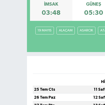
İMSAK
GÜNEŞ
03:48
05:30
19 MAYIS
ALAÇAM
ASARCIK
AT
H
25 Tem Cts
11 Sa
26 Tem Paz
12 Sa