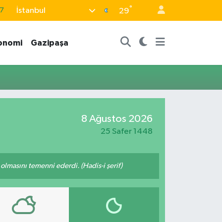
°
İstanbul
7
29
8
onomi
Gazipaşa
2
8
9
4
8 Ağustos 2026
25 Safer 1448
lmasını temenni ederdi. (Hadis-i şerif)