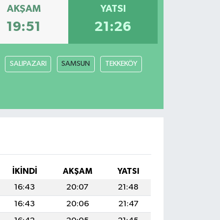
AKŞAM
YATSI
19:51
21:26
SALIPAZARI
SAMSUN
TEKKEKÖY
İKINDI
AKŞAM
YATSI
16:43
20:07
21:48
16:43
20:06
21:47