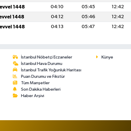
levvel 1448
04:10
05:45
12:42
levvel 1448
04:12
05:46
12:42
levvel 1448
04:13
05:47
12:42
İstanbul Nöbetçi Eczaneler
Künye
İstanbul Hava Durumu
İstanbul Trafik Yoğunluk Haritası
Puan Durumu ve Fikstür
Tüm Manşetler
Son Dakika Haberleri
Haber Arşivi