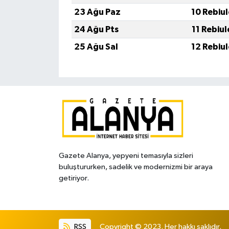
23 Ağu Paz
10 Rebiu
24 Ağu Pts
11 Rebiu
25 Ağu Sal
12 Rebiu
Gazete Alanya, yepyeni temasıyla sizleri
buluştururken, sadelik ve modernizmi bir araya
getiriyor.
RSS
Copyright © 2023. Her hakkı saklıdır.