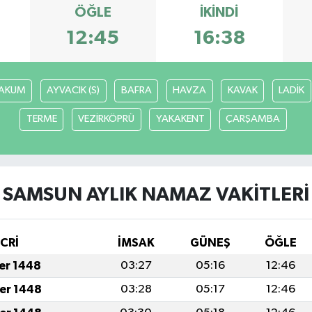
ÖĞLE
İKINDI
12:45
16:38
AKUM
AYVACIK (S)
BAFRA
HAVZA
KAVAK
LADİK
TERME
VEZİRKÖPRÜ
YAKAKENT
ÇARŞAMBA
SAMSUN AYLIK NAMAZ VAKITLERI
İCRİ
İMSAK
GÜNEŞ
ÖĞLE
fer 1448
03:27
05:16
12:46
fer 1448
03:28
05:17
12:46