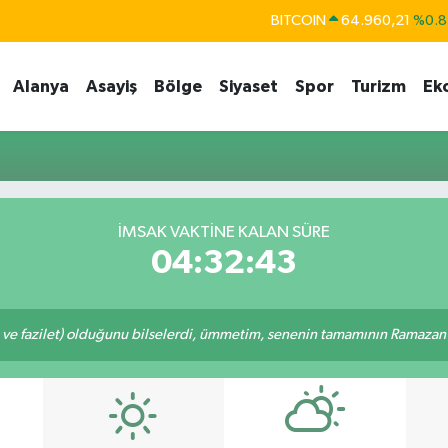
BITCOIN
64.960,21
%0.8
DOLAR
47,7436
%0.1
Alanya
Asayiş
Bölge
Siyaset
Spor
Turizm
Ek
EURO
55,2510
%0.3
STERLİN
64,4811
%0.3
GRAM ALTIN
6648.99
%2.5
BİST100
13.779
%-1
İMSAK VAKTINE KALAN SÜRE
04:32:43
 ve fazilet) olduğunu bilselerdi, ümmetim, senenin tamamının Ramazan o