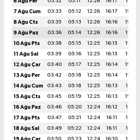
6 Ağu Per
03:32
05:11
12:26
16:17
19:31
7 Ağu Cum
03:33
05:12
12:26
16:17
19:30
8 Ağu Cts
03:35
05:13
12:26
16:16
19:29
9 Ağu Paz
03:36
05:14
12:26
16:16
19:27
10 Ağu Pts
03:38
05:15
12:25
16:15
19:26
11 Ağu Sal
03:39
05:16
12:25
16:15
19:25
12 Ağu Çar
03:40
05:17
12:25
16:14
19:24
13 Ağu Per
03:42
05:18
12:25
16:14
19:22
14 Ağu Cum
03:43
05:18
12:25
16:13
19:21
15 Ağu Cts
03:45
05:19
12:25
16:13
19:20
16 Ağu Paz
03:46
05:20
12:24
16:12
19:18
17 Ağu Pts
03:47
05:21
12:24
16:11
19:17
18 Ağu Sal
03:49
05:22
12:24
16:11
19:16
19 Ağu Çar
03:50
05:23
12:24
16:10
19:14