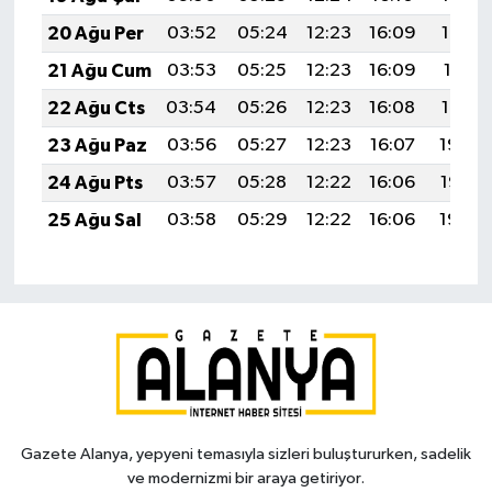
20 Ağu Per
03:52
05:24
12:23
16:09
19:13
21 Ağu Cum
03:53
05:25
12:23
16:09
19:11
22 Ağu Cts
03:54
05:26
12:23
16:08
19:10
23 Ağu Paz
03:56
05:27
12:23
16:07
19:08
24 Ağu Pts
03:57
05:28
12:22
16:06
19:07
25 Ağu Sal
03:58
05:29
12:22
16:06
19:05
Gazete Alanya, yepyeni temasıyla sizleri buluştururken, sadelik
ve modernizmi bir araya getiriyor.