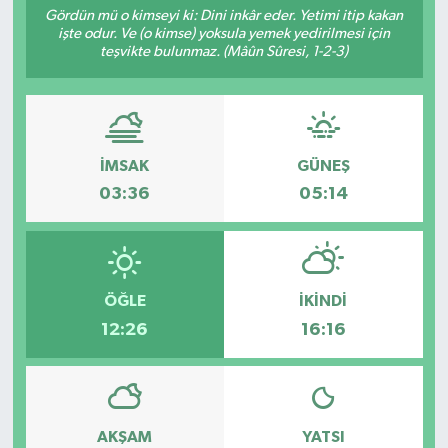
Gördün mü o kimseyi ki: Dini inkâr eder. Yetimi itip kakan
işte odur. Ve (o kimse) yoksula yemek yedirilmesi için
teşvikte bulunmaz. (Mâûn Sûresi, 1-2-3)
İMSAK
GÜNEŞ
03:36
05:14
ÖĞLE
İKINDI
12:26
16:16
AKŞAM
YATSI