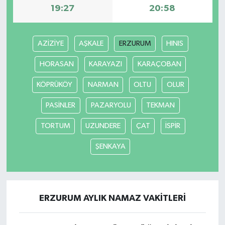
19:27
20:58
AZİZİYE
AŞKALE
ERZURUM
HINIS
HORASAN
KARAYAZI
KARAÇOBAN
KÖPRÜKÖY
NARMAN
OLTU
OLUR
PASİNLER
PAZARYOLU
TEKMAN
TORTUM
UZUNDERE
ÇAT
İSPİR
ŞENKAYA
ERZURUM AYLIK NAMAZ VAKITLERI