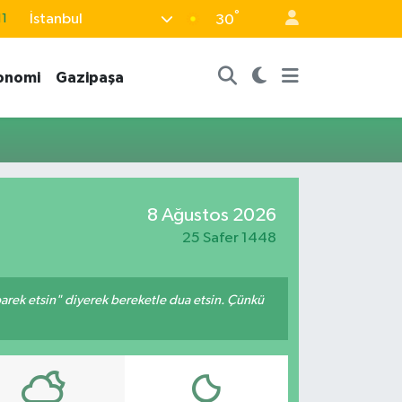
°
İstanbul
11
30
8
onomi
Gazipaşa
2
8
3
4
8 Ağustos 2026
25 Safer 1448
arek etsin" diyerek bereketle dua etsin. Çünkü