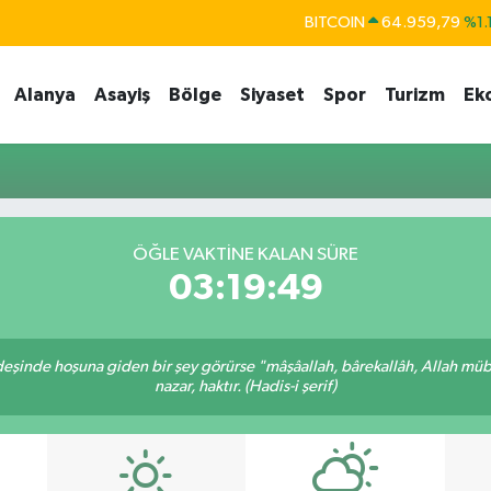
BITCOIN
64.959,79
%1.
DOLAR
47,7436
%0.1
Alanya
Asayiş
Bölge
Siyaset
Spor
Turizm
Ek
EURO
55,2510
%0.3
STERLİN
64,4811
%0.3
GRAM ALTIN
6660.55
%0.0
BİST100
13.779
%-1
ÖĞLE VAKTINE KALAN SÜRE
03:19:49
rdeşinde hoşuna giden bir şey görürse "mâşâallah, bârekallâh, Allah müb
nazar, haktır. (Hadis-i şerif)