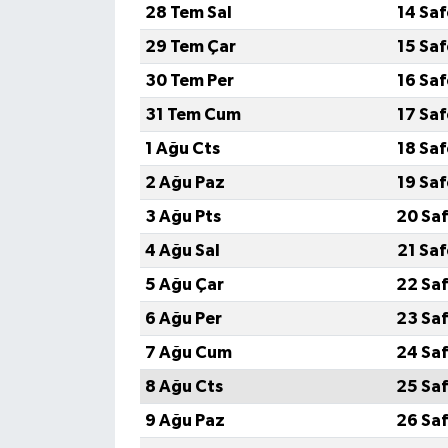
28 Tem Sal
14 Sa
29 Tem Çar
15 Sa
30 Tem Per
16 Sa
31 Tem Cum
17 Sa
1 Ağu Cts
18 Sa
2 Ağu Paz
19 Sa
3 Ağu Pts
20 Saf
4 Ağu Sal
21 Sa
5 Ağu Çar
22 Saf
6 Ağu Per
23 Saf
7 Ağu Cum
24 Saf
8 Ağu Cts
25 Saf
9 Ağu Paz
26 Saf