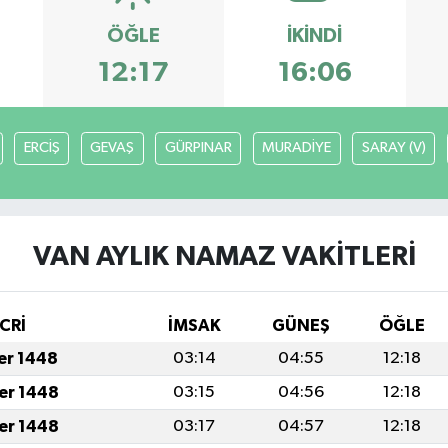
ÖĞLE
İKINDI
12:17
16:06
ERCİŞ
GEVAŞ
GÜRPINAR
MURADİYE
SARAY (V)
VAN AYLIK NAMAZ VAKITLERI
CRİ
İMSAK
GÜNEŞ
ÖĞLE
fer 1448
03:14
04:55
12:18
fer 1448
03:15
04:56
12:18
fer 1448
03:17
04:57
12:18