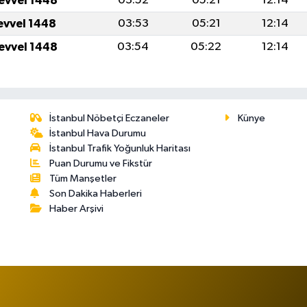
levvel 1448
03:52
05:21
12:14
levvel 1448
03:53
05:21
12:14
levvel 1448
03:54
05:22
12:14
İstanbul Nöbetçi Eczaneler
Künye
İstanbul Hava Durumu
İstanbul Trafik Yoğunluk Haritası
Puan Durumu ve Fikstür
Tüm Manşetler
Son Dakika Haberleri
Haber Arşivi