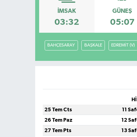
İMSAK
GÜNEŞ
03:32
05:07
BAHÇESARAY
BAŞKALE
EDREMİT (V)
Hİ
25 Tem Cts
11 Sa
26 Tem Paz
12 Sa
27 Tem Pts
13 Sa