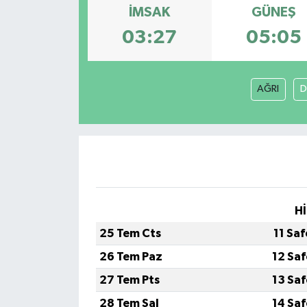
İMSAK
GÜNEŞ
03:27
05:05
AĞRI
D
Hİ
25 Tem Cts
11 Sa
26 Tem Paz
12 Sa
27 Tem Pts
13 Sa
28 Tem Sal
14 Sa