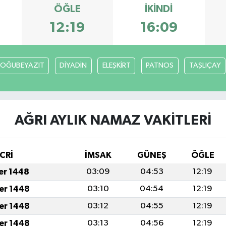
ÖĞLE
İKINDI
12:19
16:09
OĞUBEYAZIT
DİYADİN
ELEŞKİRT
PATNOS
TAŞLIÇAY
AĞRI AYLIK NAMAZ VAKITLERI
CRİ
İMSAK
GÜNEŞ
ÖĞLE
fer 1448
03:09
04:53
12:19
fer 1448
03:10
04:54
12:19
fer 1448
03:12
04:55
12:19
fer 1448
03:13
04:56
12:19