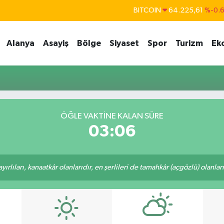
BITCOIN
64.225,61
%-0.
DOLAR
47,7143
%0.
Alanya
Asayiş
Bölge
Siyaset
Spor
Turizm
Ek
EURO
55,0317
%-0.
STERLİN
64,2463
%0.
GRAM ALTIN
6510.40
%0.4
BİST100
13.799
%7
ÖĞLE VAKTINE KALAN SÜRE
03:06
rlıları, kanaatkâr olanlarıdır, en şerlileri de tamahkâr (açgözlü) olanlarıd