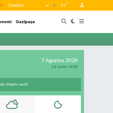
°
İstanbul
63
27
16
onomi
Gazipaşa
02
07
5
0
7 Ağustos 2026
24 Safer 1448
ır. (Hadis-i şerif)